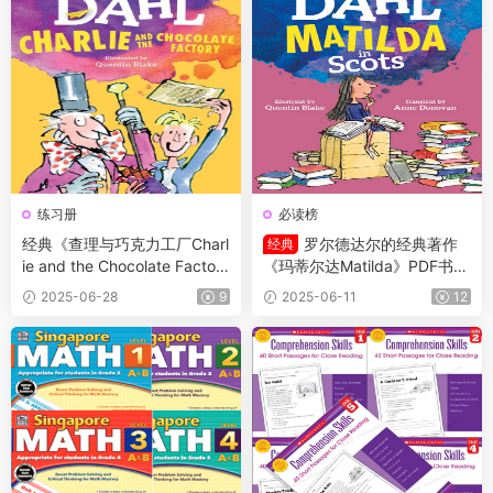
练习册
必读榜
经典《查理与巧克力工厂Charl
罗尔德达尔的经典著作
经典
ie and the Chocolate Factor
《玛蒂尔达Matilda》PDF书籍
y》PDF书籍+原版阅读理解练
+练习册
2025-06-28
9
2025-06-11
12
习纸含答案