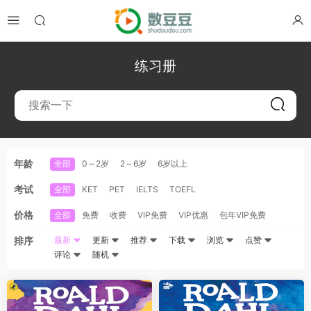
练习册
年龄
全部
0～2岁
2～6岁
6岁以上
考试
全部
KET
PET
IELTS
TOEFL
价格
全部
免费
收费
VIP免费
VIP优惠
包年VIP免费
排序
最新
更新
推荐
下载
浏览
点赞
评论
随机