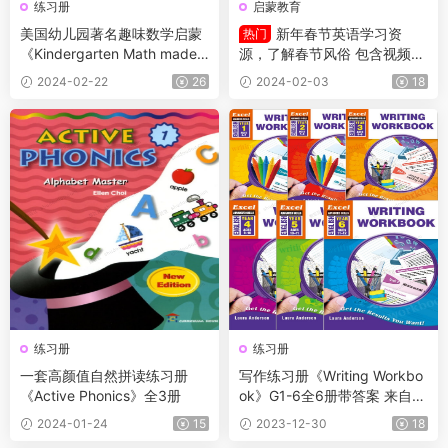
练习册
启蒙教育
美国幼儿园著名趣味数学启蒙
新年春节英语学习资
热门
《Kindergarten Math made f
源，了解春节风俗 包含视频
un》11个主题数学练习册
+绘本/音频+手工+练习册等
2024-02-22
26
2024-02-03
18
练习册
练习册
一套高颜值自然拼读练习册
写作练习册《Writing Workbo
《Active Phonics》全3册
ok》G1-6全6册带答案 来自澳
大利亚的原版练习册
2024-01-24
15
2023-12-30
18