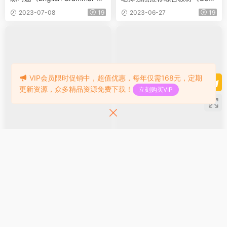
ercises with Answers》共5部
prehensive Curriculum of Ba
2023-07-08
19
2023-06-27
19
分包含答案 每级完美对标剑桥
sic Skills》PreK-G6 共8册
等级设计
VIP会员限时促销中，超值优惠，每年仅需168元，定期
更新资源，众多精品资源免费下载！
立刻购买VIP
练习册
练习册
自然拼读+阅读理解练习纸 42
115本大猫《Big Cat》分级练
页
习册1-7级，包含了词汇、句
子、理解三个主要方面，帮助
2023-06-25
5
2023-06-22
19
孩子巩固英语知识