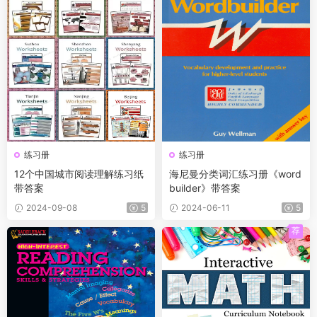
练习册
练习册
12个中‮城国‬市阅读理解练习纸
海尼曼分类词汇练习册《word
带答案
builder》带答案
2024-09-08
5
2024-06-11
5
荐