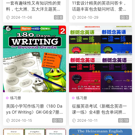
一套有趣味性又有知识性的资
11套设计精美的英语问答卡，
料，七大洲、五大洋主题英语
话题丰富包含疑问对话、爱
学习素材
好、天气、季节、生日、户外
2024-11-06
6
2024-10-29
5
场景对话等
练习册
练习册
美国小学写作练习册《180 Da
征服英语考试《新概念英语一
ys Of Writing》GK-G6全7册+
课一练》全4册 包含单词辨
11集精讲课
音、单词拼写、语法和词汇、
2024-10-15
15
2024-10-11
19
写作等