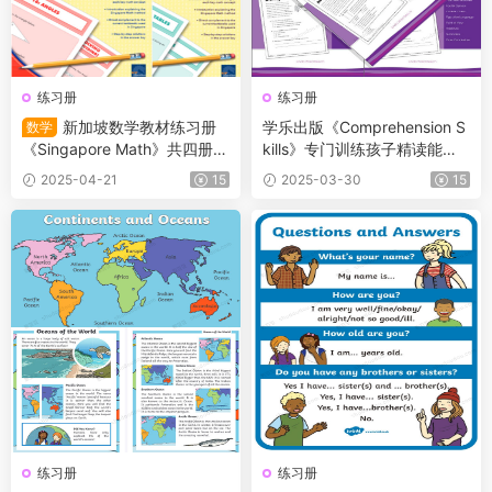
练习册
练习册
新加坡数学教材练习册
学乐出版《Comprehension S
数学
《Singapore Math》共四册
kills》专门训练孩子精读能力
（L1-L4）适合小学2~5年级的
的练习，帮助孩子快速提升英
2025-04-21
15
2025-03-30
15
学生
语阅读能力！
练习册
练习册