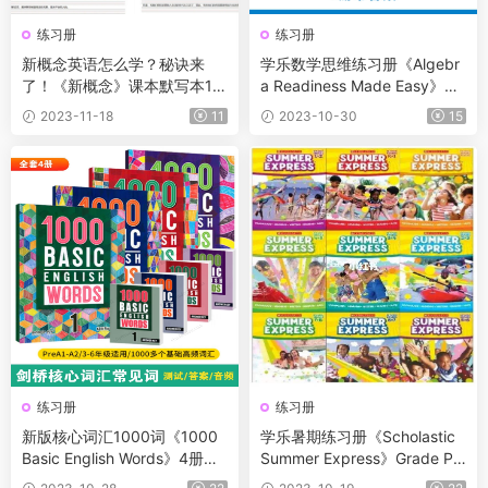
练习册
练习册
新概念英语怎么学？秘诀来
学乐数学思维练习册《Algebr
了！《新概念》课本默写本1-
a Readiness Made Easy》6
4册，提升课本背诵效率，练
册带答案 适合1-6年级孩子
2023-11-18
11
2023-10-30
15
习中译英能力！
练习册
练习册
新版核心词汇1000词《1000
学乐暑期练习册《Scholastic
Basic English Words》4册全
Summer Express》Grade Pr
套资料 测试+答案+音频
e-K-G8 共9本 从幼儿园用到小