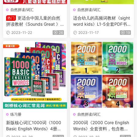
自然拼读/词汇
自然拼读/词汇
更适合中国儿童的自然
适合幼儿的高频词教材《sight
热门
拼读教材《Sounds Great 》L
word kids》L1-5全套PDF书
1-5全套资源 学生书+练习册
籍+视频动画
2023-11-22
26
2023-11-17
19
+音频+闪卡+阅读书
练习册
自然拼读/词汇
新版核心词汇1000词《1000
2000词《2000 Core English
Basic English Words》4册全
Words》全套资料，包含教材
套资料 测试+答案+音频
+音频+测试+答案