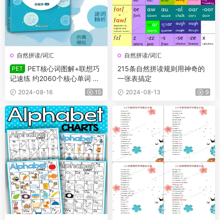
自然拼读/词汇
自然拼读/词汇
PET核心词图解+联想巧
215条自然拼读规则用神奇的
PET
记速练 约2060个核心单词 有
一张表搞定
在线音频
2024-08-16
15
2024-08-13
9