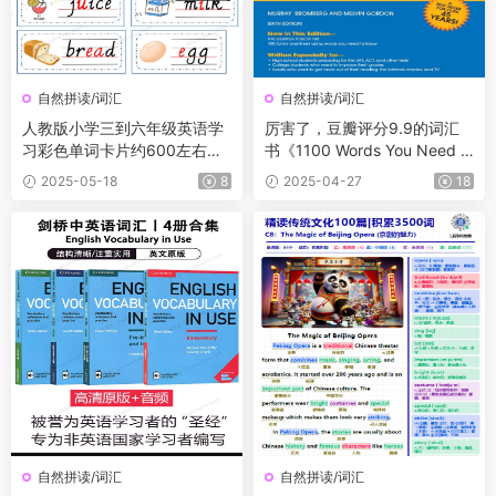
自然拼读/词汇
自然拼读/词汇
人教版小学三到六年级英语学
厉害了，豆瓣评分9.9的词汇
习彩色单词卡片约600左右单
书《1100 Words You Need t
词词组
o Know》PDF+音频，当之无
2025-05-18
8
2025-04-27
18
愧的一本畅销书籍
自然拼读/词汇
自然拼读/词汇