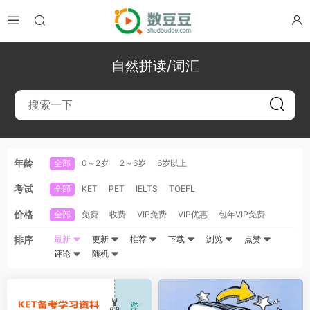
自然拼读/词汇
年龄
全部
0～2岁
2～6岁
6岁以上
考试
全部
KET
PET
IELTS
TOEFL
价格
全部
免费
收费
VIP免费
VIP优惠
包年VIP免费
排序
最新
更新
推荐
下载
浏览
点赞
评论
随机