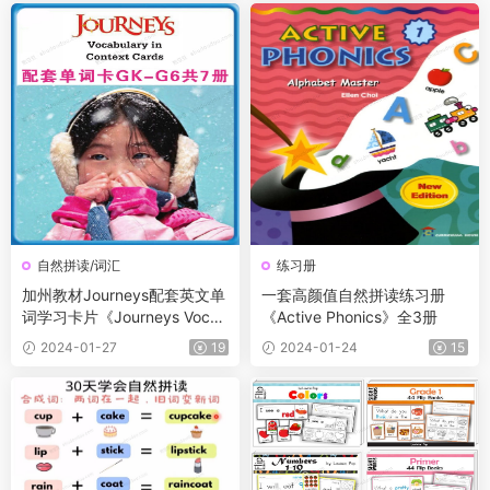
自然拼读/词汇
练习册
加州教材Journeys配套英文单
一套高颜值自然拼读练习册
词学习卡片《Journeys Vocab
《Active Phonics》全3册
ulary in Context Cards》GK-
2024-01-27
19
2024-01-24
15
G6 共7本