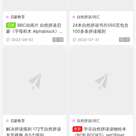
启蒙教育
自然拼读/词汇
BBC动画片 自然拼读启
24本自然拼读书共560页包含
启蒙
蒙《字母积木 Alphablock》4
100多条拼读规则
季91集
2023-08-02
19
2023-07-31
15
启蒙教育
自然拼读/词汇
解决拼读规则 172节自然拼读
学乐自然拼读读物绘本
更新
发音视频 共5个级别
《BOB BOOKS》set1到set5