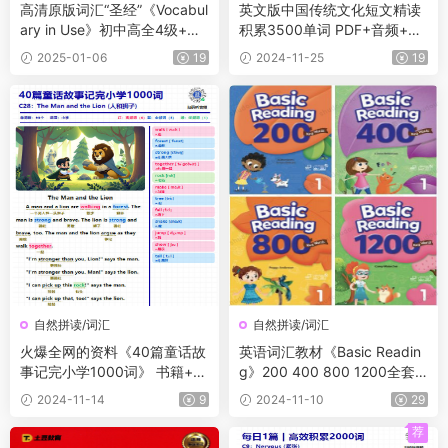
高清原版词汇“圣经”《Vocabul
英文版中国传统文化短文精读
ary in Use》初中高全4级+音
积累3500单词 PDF+音频+单
频 专为非英语国家学习者编写
词默写卡
2025-01-06
19
2024-11-25
19
自然拼读/词汇
自然拼读/词汇
火爆全网的资料《40篇童话故
英语词汇教材《Basic Readin
事记完小学1000词》 书籍+音
g》200 400 800 1200全套
频+默写纸，轻松记单词
（学生书+教师书+练习册+音
2024-11-14
9
2024-11-10
29
频等）
荐