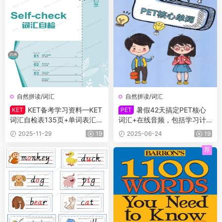
自然拼读/词汇
自然拼读/词汇
KET备考学习资料—KET
暑假42天搞定PET核心
KET
PET
词汇自检表135页+单词表汇总
词汇+在线音频，包括学习计
55页+单词描红102页+高分秘
划、单词讲解、背诵卡、默
2025-11-29
19
2025-06-24
19
籍一本通手册+学习规划表141
写、练习题，从单词意思理解
页
到句子语法运用，帮助孩子深
荐
度记忆词汇