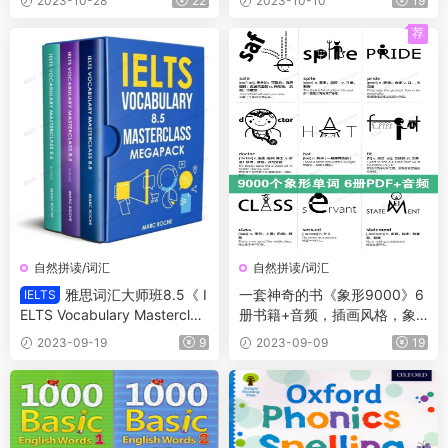
2023-10-28
22
2023-10-10
19
荐
自然拼读/词汇
自然拼读/词汇
雅思词汇大师班8.5《 I
一套神奇的书《象形9000》6
IELTS
ELTS Vocabulary Masterclas
册书籍+音频，插画风格，象
s 8.5》全3册合集 掌握短语动
形单词，绝无仅有的单词书！
2023-09-19
9
2023-09-09
19
词、随笔词