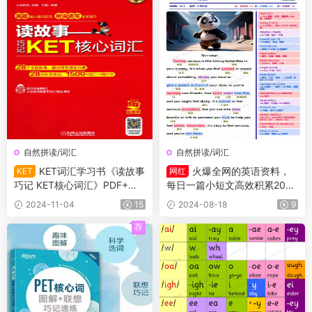
自然拼读/词汇
自然拼读/词汇
KET词汇学习书《读故事
火爆全网的英语资料，
KET
网红
巧记 KET核心词汇》PDF+音
每日一篇小短文高效积累2000
频
词!
2024-11-04
15
2024-08-18
9
荐