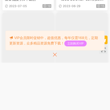
高清PDF+MP3音频（set1-set
2023-07-05
19
2023-06-29
15
3）
VIP会员限时促销中，超值优惠，每年仅需168元，定期
更新资源，众多精品资源免费下载！
立刻购买VIP
自然拼读/词汇
自然拼读/词汇
零基础学习必备Evan Moor 自
学乐高频词《Sight Word Tale
然拼读练习册《Basic Phonics
s》全套25册 绘本+音频+指导
Skills》 Level ABC 3册 学龄
书+练习册
2023-06-10
9
2023-05-12
前幼儿园小学1-2年级