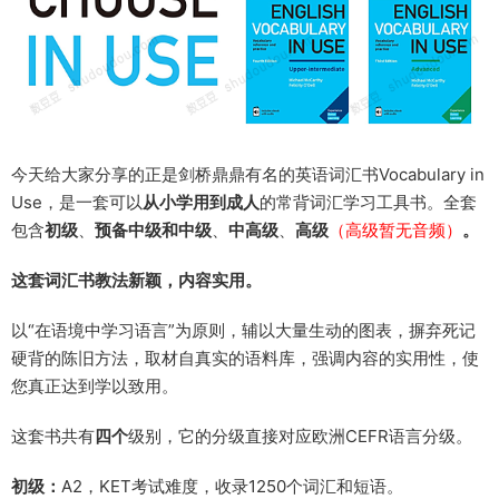
今天给大家分享的正是剑桥鼎鼎有名的英语词汇书Vocabulary in
Use，是一套可以
从小学用到成人
的常背词汇学习工具书。全套
包含
初级
、
预备中级和中级
、
中高级
、
高级
（高级暂无音频）
。
这套词汇书教法新颖，内容实用。
以“在语境中学习语言”为原则，辅以大量生动的图表，摒弃死记
硬背的陈旧方法，取材自真实的语料库，强调内容的实用性，使
您真正达到学以致用。
这套书共有
四个
级别，它的分级直接对应欧洲CEFR语言分级。
初级：
A2，KET考试难度，收录1250个词汇和短语。