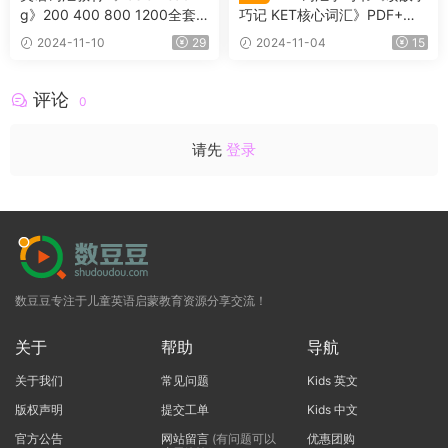
g》200 400 800 1200全套
巧记 KET核心词汇》PDF+音
（学生书+教师书+练习册+音
频
2024-11-10
29
2024-11-04
15
频等）
评论
0
请先
登录
数豆豆专注于儿童英语启蒙教育资源分享交流！
关于
帮助
导航
关于我们
常见问题
Kids 英文
版权声明
提交工单
Kids 中文
官方公告
网站留言
(有问题可以
优惠团购