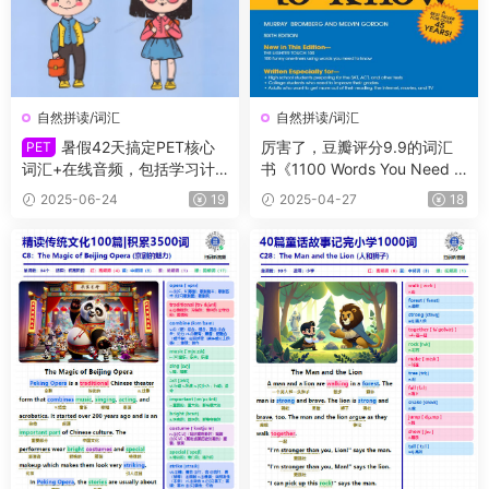
自然拼读/词汇
自然拼读/词汇
暑假42天搞定PET核心
厉害了，豆瓣评分9.9的词汇
PET
词汇+在线音频，包括学习计
书《1100 Words You Need t
划、单词讲解、背诵卡、默
o Know》PDF+音频，当之无
2025-06-24
19
2025-04-27
18
写、练习题，从单词意思理解
愧的一本畅销书籍
到句子语法运用，帮助孩子深
度记忆词汇