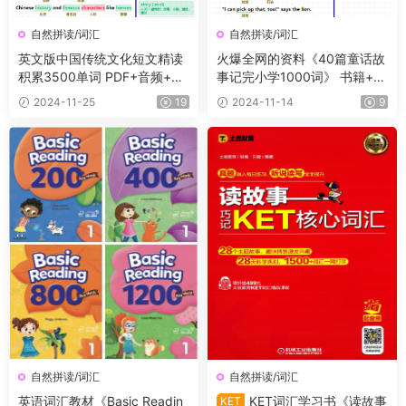
自然拼读/词汇
自然拼读/词汇
英文版中国传统文化短文精读
火爆全网的资料《40篇童话故
积累3500单词 PDF+音频+单
事记完小学1000词》 书籍+音
词默写卡
频+默写纸，轻松记单词
2024-11-25
19
2024-11-14
9
自然拼读/词汇
自然拼读/词汇
英语词汇教材《Basic Readin
KET词汇学习书《读故事
KET