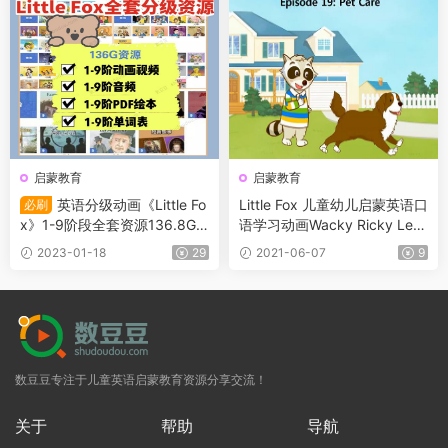
启蒙教育
启蒙教育
英语分级动画《Little Fo
Little Fox 儿童幼儿启蒙英语口
必刷
x》1-9阶段全套资源136.8G
语学习动画Wacky Ricky Lev
（视频+音频+PDF+单词表）
el 2 100集
2023-01-18
29
2021-06-07
9
数豆豆专注于儿童英语启蒙教育资源分享交流！
关于
帮助
导航