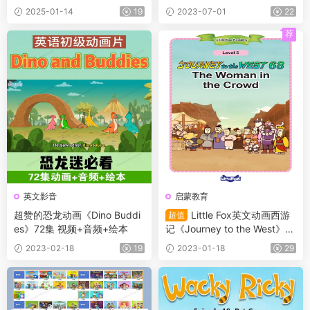
+原文/绘本 适合各阶段英语学
he World in 80 Days》动画版
2025-01-14
19
2023-07-01
22
习
+音频+绘本
荐
英文影音
启蒙教育
超赞的恐龙动画《Dino Buddi
Little Fox英文动画西游
超值
es》72集 视频+音频+绘本
记《Journey to the West》10
8集全高清英字动画+音频+PD
2023-02-18
19
2023-01-18
29
F书籍+单词