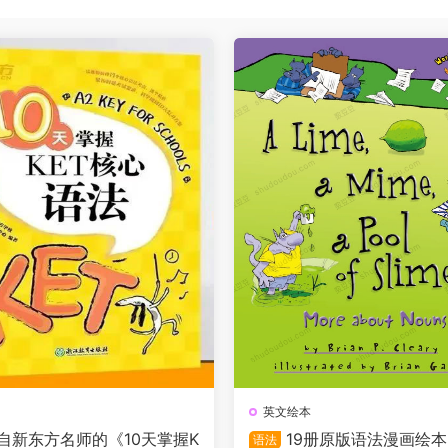
英文绘本
自新东方名师的《10天掌握K
19册原版语法漫画绘本
语法