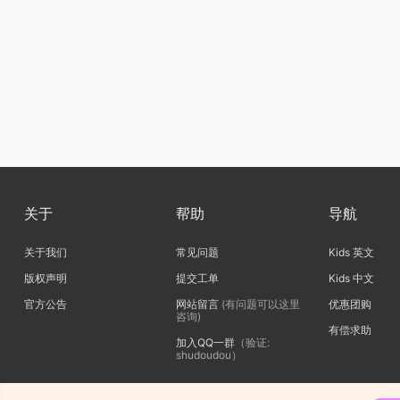
关于
帮助
导航
关于我们
常见问题
Kids 英文
版权声明
提交工单
Kids 中文
官方公告
网站留言
(有问题可以这里
优惠团购
咨询)
有偿求助
加入QQ一群
（验证:
shudoudou）