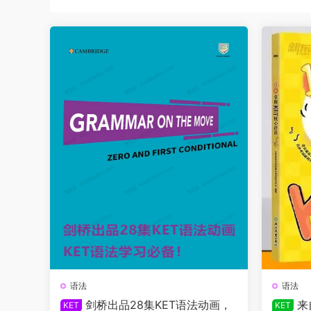
语法
语法
剑桥出品28集KET语法动画，
来
KET
KET