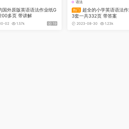
语法
的国外原版英语语法作业纸G
超全的小学英语语法作
热门
共200多页 带讲解
3套一共332页 带答案
10-02
1.57k
19
2023-08-30
1.23k