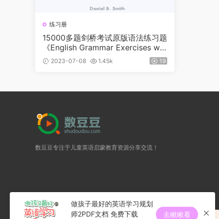
练习册
15000多题剑桥考试原版语法练习题
《English Grammar Exercises wit
h Answers》共5部分包含答案 每级
2023-07-08
1.45k
19
完美对标剑桥等级设计
数豆豆专注于儿童英语启蒙教育资源分享交流！
做孩子最好的英语学习规划
师2PDF文档 免费下载
去瞅瞅看