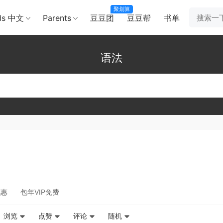
聚划算
ds 中文
Parents
豆豆团
豆豆帮
书单
语法
优惠
包年VIP免费
浏览
点赞
评论
随机