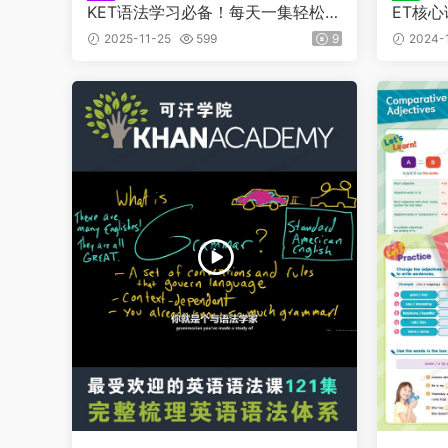
KET语法学习必备！每天一集轻松拿
ET核
下KET语法!
2025-11-25
599
9
2024-1