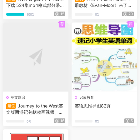
下载 524集mp4格式部分带字
册教材《Evan-Moor》来了！
幕超清+配套音频
100多套
15
29
100%
0%
荐
荐
英文影音
启蒙教育
Journey to the West英
英语思维导图82页
超值
文版西游记包括动画视频、绘
本、音频及生词表
16
5
0%
0%