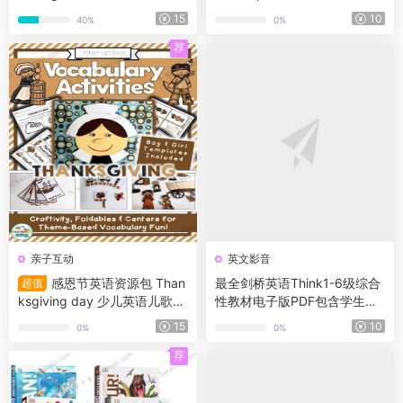
学生用书+练习册+音频+1-6级
包学生用书、教师用书、练习
15
10
40%
0%
别视频+1-6级别白板软件+1-6
册、配套闪卡、互动游戏等
级别资料包
荐
亲子互动
英文影音
感恩节英语资源包 Than
最全剑桥英语Think1-6级综合
超值
ksgiving day 少儿英语儿歌
性教材电子版PDF包含学生用
+绘本+手工+练习册+视频等
书+练习册+教师用书等+音频
15
10
0%
0%
荐