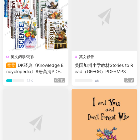
英文阅读/写作
英文影音
DK经典《Knowledge E
美国加州小学教材Stories to R
推荐
ncyclopedia》8册高清PDF
ead（GK~G6）PDF+MP3
美亚五星好书
15
9
33%
0%