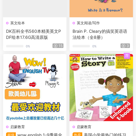
英文绘本
英文阅读/写作
DK百科全书560本精美英文P
Brain P. Cleary的搞笑英语语
DF绘本17.6G高清原版
法绘本（全8册）
15
3
0%
0%
荐
启蒙教育
启蒙教育
wow english 1-9季最全
美国小学最热门的练习
超值
热卖