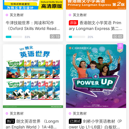
英文教材
英文教材
牛津技能世界：阅读和写作
香港朗文小学英语 Prim
原版
《Oxford Skills World Readin
ary Longman Express 第二版
g With Writing 》G1-G6全套
1A-6B全套高清原版PDF+音频
19
60
33%
20%
含教材、音频、测试、练习、
+白板软件
答案等
荐
英文教材
英文教材
朗文英语世界 《Longm
剑桥小学英语教材《P
热门
已测试
an English World 》1A-4B的
ower Up L1-L6级》白板软件