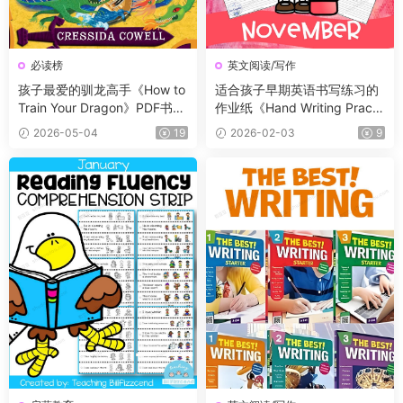
必读榜
英文阅读/写作
孩子最爱的驯龙高手《How to
适合孩子早期英语书写练习的
Train Your Dragon》PDF书籍
作业纸《Hand Writing Practi
12册+电子书及音频+3册漫
ce Book》12册，每个月有一
2026-05-04
19
2026-02-03
9
画，蓝思值900L左右，适读年
册
龄:8-12岁。