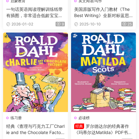
启蒙教育
英文阅读/写作
一句话英语阅读理解训练纸带
美国原版写作入门教材《The
有插图，非常适合低龄宝宝！
Best Writing》全新对标蓝思
小红书爆款！
英文写作，学生书+音频+测试
2026-01-02
9
2025-10-10
25
卷+答案，启蒙阶段3册，小学
阶段3册
练习册
必读榜
经典《查理与巧克力工厂Charl
罗尔德达尔的经典著作
经典
ie and the Chocolate Factor
《玛蒂尔达Matilda》PDF书籍
y》PDF书籍+原版阅读理解练
+练习册