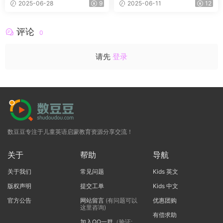
2025-06-28
9
2025-06-11
12
习纸含答案
评论
0
请先
登录
数豆豆专注于儿童英语启蒙教育资源分享交流！
关于
帮助
导航
关于我们
常见问题
Kids 英文
版权声明
提交工单
Kids 中文
官方公告
网站留言
(有问题可以
优惠团购
这里咨询)
有偿求助
加入QQ一群
（验证: