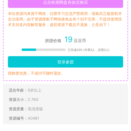
点击检测网盘有效后购买
本站资源均来源于网络，仅限学习交流严禁商用，请购买正版授权并
合法使用。由于资源搜集于网络难免会有个别不完美，不提供使用技
术支持及内容解答服务，虚拟资源下载后不退换，介意勿下！
19
拼团价格
豆豆币
已完成33% (共需3人，还需2人)
登录参团
团购更优惠，不成功可随时退款。
适合年龄：
6岁以上
资源大小：
2.76G
资源质量：
高清原版
资源编号：
A0481