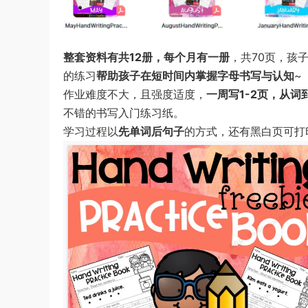
整套资料有共12册，每个月有一册
，共70页，孩
的练习
帮助孩子在短时间内掌握字母书写与认知
~
作业难度不大，且强度适度，
一周写1-2页，
从词
不错的书写入门练习纸。
学习过程以
先单词后句子
的方式，还有黑白页可打