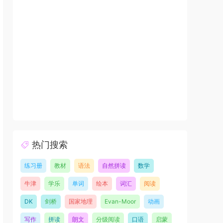
热门搜索
练习册
教材
语法
自然拼读
数学
牛津
学乐
单词
绘本
词汇
阅读
DK
剑桥
国家地理
Evan-Moor
动画
写作
拼读
朗文
分级阅读
口语
启蒙