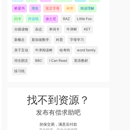
桥梁书
培生
英文字母
科学
阅读理解
闪卡
作业纸
迪士尼
RAZ
Little Fox
分级读物
杂志
单词卡
牛津树
KET
新概念
新加坡数学
科普
字母学习
亲子互动
牛津阅读树
哈考特
word family
培生朗文
BBC
I Can Read
英语教材
练习纸
找不到资源？
发布有偿求助吧
担保交易，满意后付款
赏金托管，安全全程保障