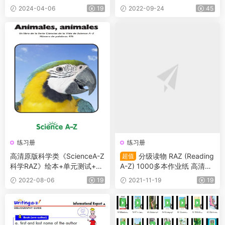
+答案+解析）！让阅读能力飙
文翻译+点读包+练习册+教案
2024-04-06
19
2022-09-24
45
升！
+计划表
练习册
练习册
高清原版科学类《ScienceA-Z
分级读物 RAZ (Reading
超值
科学RAZ》绘本+单元测试+释
A-Z) 1000多本作业纸 高清PD
义卡
F版
2022-08-06
19
2021-11-19
19