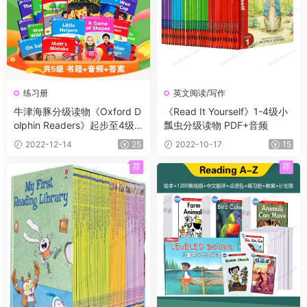
练习册
英文阅读/写作
牛津海豚分级读物《Oxford D
《Read It Yourself》1-4级小
olphin Readers》起步至4级
瓢虫分级读物 PDF+音频
共5个级别 练习册+音频+答案
2022-12-14
25
2022-10-17
15
荐
荐