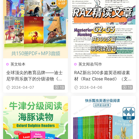
英文绘本
英文阅读/写作
全球顶尖的教育品牌——迪士
RAZ新出300多篇英语精读素
尼学而乐旗下的分级读物《迪
材《Raz Close Read》（文章
士尼英语分级绘本》，共150
+答案+解析）！让阅读能力飙
2024-04-07
19
2024-04-06
19
册（PDF+MP3)
升！