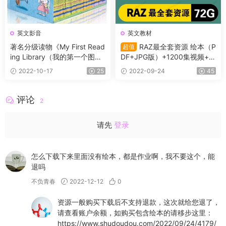
英文影音
英文教材
著名分级读物《My First Read
RAZ最全套资源 绘本（P
超值
ing Library（我的第一个图书
DF+JPG版）+1200集视频+中
馆)》 50册pdf绘本+音频+练
文翻译+点读包+练习册+教案
2022-10-17
25
2022-09-24
45
习册及答案
+计划表
评论
2
请先
登录
怎么下载下来里面没有绘本，都是作业啊，我不要这个，能
退吗
不负青春
2022-12-12
0
资源一般购买下载后不支持退款，这次就给您退了，
请查看账户余额，如购买包含绘本的请移步这里：
https://www.shudoudou.com/2022/09/24/4179/