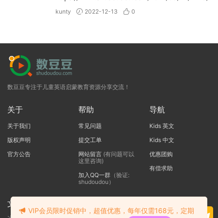
kunty
2022-12-13
0
数豆豆专注于儿童英语启蒙教育资源分享交流！
关于
帮助
导航
关于我们
常见问题
Kids 英文
版权声明
提交工单
Kids 中文
官方公告
网站留言
(有问题可以
优惠团购
这里咨询)
有偿求助
加入QQ一群
（验证:
shudoudou）
文本标题
VIP会员限时促销中，超值优惠，每年仅需168元，定期