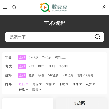
艺术/编程
年龄
全部
0～2岁
2～6岁
6岁以上
考试
全部
KET
PET
IELTS
TOEFL
价格
全部
免费
收费
VIP免费
VIP优惠
包年VIP免费
排序
最新
更新
推荐
下载
浏览
点赞
评论
随机