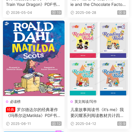
Train Your Dragon》PDF书籍
ie and the Chocolate Factor
12册+电子书及音频+3册漫
y》PDF书籍+原版阅读理解练
2026-05-04
19
2025-06-28
9
画，蓝思值900L左右，适读年
习纸含答案
龄:8-12岁。
必读榜
英文阅读/写作
罗尔德达尔的经典著作
儿童故事阅读书《it’s me》我
经典
《玛蒂尔达Matilda》PDF书籍
要闪耀系列阅读教材共计四
+练习册
册，充满了童趣，含金量极
2025-06-11
12
2025-04-12
9
高！