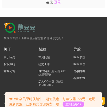
请先
登录
数豆豆专注于儿童英语启蒙教育资源分享交流！
关于
帮助
导航
关于我们
常见问题
Kids 英文
版权声明
提交工单
Kids 中文
官方公告
网站留言
(有问题可以
优惠团购
这里咨询)
有偿求助
加入QQ一群
（验证:
shudoudou）
文本标题
VIP会员限时促销中，超值优惠，每年仅需168元，定期
这里输入代码
更新资源，众多精品资源免费下载！
立刻购买VIP