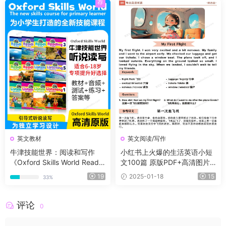
荐
英文教材
英文阅读/写作
牛津技能世界：阅读和写作
小红书上火爆的生活英语小短
《Oxford Skills World Readin
文100篇 原版PDF+高清图片
g With Writing 》G1-G6全套
+音频+视频
19
2025-01-18
15
33%
含教材、音频、测试、练习、
答案等
评论
0