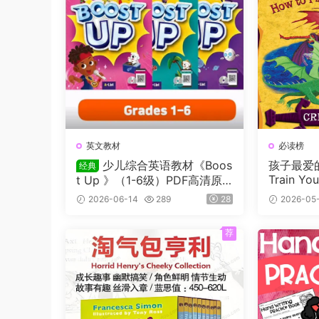
英文教材
必读榜
少儿综合英语教材《Boos
孩子最爱的
经典
Train Y
t Up 》（1-6级）PDF高清原
12册+电
版教材，学生书+课本答案试题
2026-06-14
289
28
2026-05
画，蓝思
+音频等，适合7-16岁学生
龄:8-12
荐