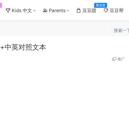
门
聚划算
Kids 中文
Parents
豆豆团
豆豆帮
频+中英对照文本
推广