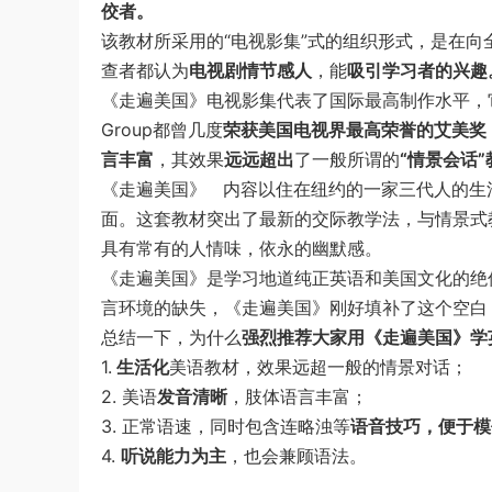
佼者。
该教材所采用的“电视影集”式的组织形式，是在向
查者都认为
电视剧情节感人
，能
吸引学习者的兴趣
《走遍美国》电视影集代表了国际最高制作水平，它的编剧兼
Group都曾几度
荣获美国电视界最高荣誉的艾美奖
言丰富
，其效果
远远超出
了一般所谓的
“情景会话”
《走遍美国》 内容以住在纽约的一家三代人的生
面。这套教材突出了最新的交际教学法，与情景式
具有常有的人情味，依永的幽默感。
《走遍美国》是学习地道纯正英语和美国文化的绝
言环境的缺失，《走遍美国》刚好填补了这个空白
总结一下，为什么
强烈推荐大家用《走遍美国》学
1.
生活化
美语教材，效果远超一般的情景对话；
2. 美语
发音清晰
，肢体语言丰富；
3. 正常语速，同时包含连略浊等
语音技巧，便于模
4.
听说能力为主
，也会兼顾语法。