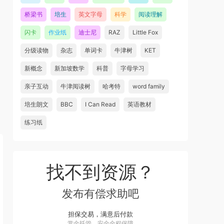
桥梁书
培生
英文字母
科学
阅读理解
闪卡
作业纸
迪士尼
RAZ
Little Fox
分级读物
杂志
单词卡
牛津树
KET
新概念
新加坡数学
科普
字母学习
亲子互动
牛津阅读树
哈考特
word family
培生朗文
BBC
I Can Read
英语教材
练习纸
找不到资源？
发布有偿求助吧
担保交易，满意后付款
赏金托管，安全全程保障