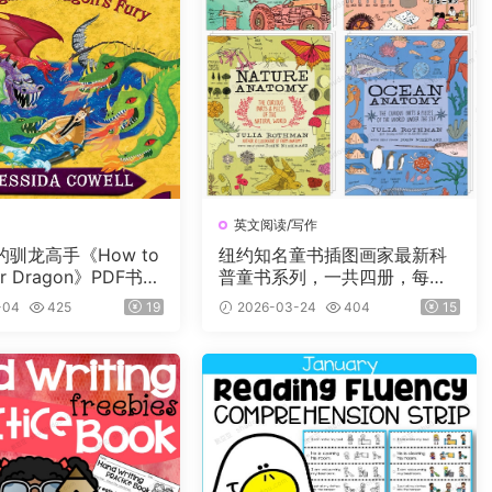
英文阅读/写作
驯龙高手《How to
纽约知名童书插图画家最新科
our Dragon》PDF书籍
普童书系列，一共四册，每册2
子书及音频+3册漫
25页，自然+海洋+食物+农场
-04
425
19
2026-03-24
404
15
值900L左右，适读年
四大主题，图文并茂，生动有
岁。
趣，特别适合小朋友们阅读。