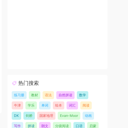
热门搜索
练习册
教材
语法
自然拼读
数学
牛津
学乐
单词
绘本
词汇
阅读
DK
剑桥
国家地理
Evan-Moor
动画
写作
拼读
朗文
分级阅读
口语
启蒙