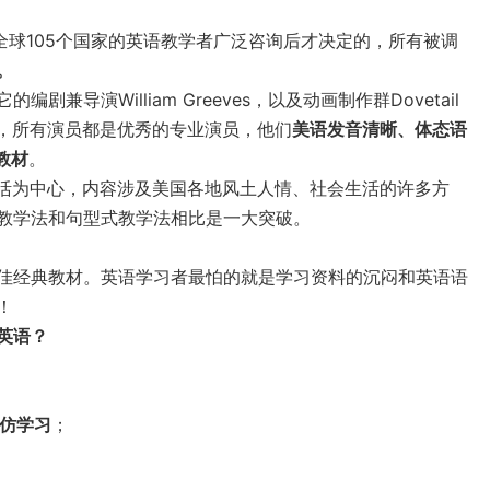
全球105个国家的英语教学者广泛咨询后才决定的，所有被调
。
导演William Greeves，以及动画制作群Dovetail
，所有演员都是优秀的专业演员，他们
美语发音清晰、体态语
教材
。
活为中心，内容涉及美国各地风土人情、社会生活的许多方
教学法和句型式教学法相比是一大突破。
佳经典教材。英语学习者最怕的就是学习资料的沉闷和英语语
！
英语？
仿学习
；