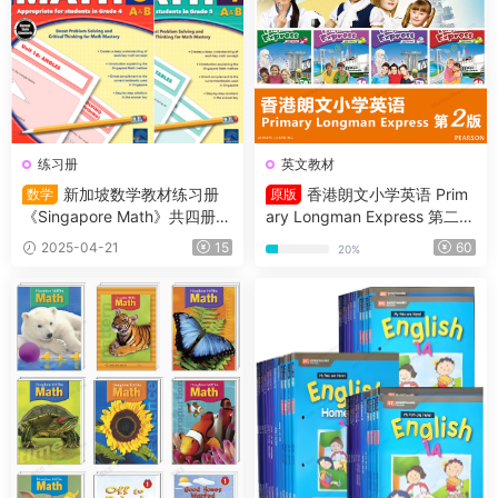
练习册
英文教材
新加坡数学教材练习册
香港朗文小学英语 Prim
数学
原版
《Singapore Math》共四册
ary Longman Express 第二版
（L1-L4）适合小学2~5年级的
1A-6B全套高清原版PDF+音频
2025-04-21
15
60
20%
学生
+白板软件