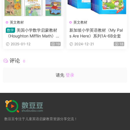
英文教材
英文教材
美国小学数学启蒙教材
新加坡小学英语教材《My Pal
数学
《Houghton Mifflin Math》GK
s Are Here》系列1A-6B全套
-G6高清PDF自带练习册 是使
2025-01-12
19
2024-12-21
18
用最广泛的分级阅读教材之一
评论
0
请先
登录
数豆豆专注于儿童英语启蒙教育资源分享交流！