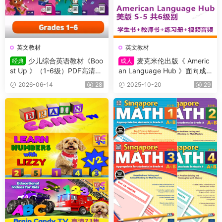
英文教材
英文教材
少儿综合英语教材《Boo
麦克米伦出版《 Americ
经典
成人
st Up 》（1-6级）PDF高清原
an Language Hub 》面向成
版教材，学生书+课本答案试
人的六级别通用英语教材，CE
2026-06-14
28
2025-10-20
29
题+音频等，适合7-16岁学生
FR等级横跨A1 – C1，学生书
+教师书+练习册+视频音频