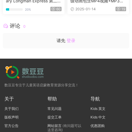
ary Longman Express 第二版
级动画包含MP4视频+MP3
1A-6B全套高清原版PDF+音频
+原文/绘本 适合各阶段英语学
60
2025-01-14
19
20%
+白板软件
习
评论
0
请先
登录
数豆豆专注于儿童英语启蒙教育资源分享交流！
关于
帮助
导航
关于我们
常见问题
Kids 英文
版权声明
提交工单
Kids 中文
官方公告
网站留言
(有问题可以
优惠团购
这里咨询)