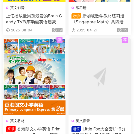
英文影音
练习册
上亿播放量男孩最爱的Brain C
新加坡数学教材练习册
数学
andy TV汽车动画英语启蒙，
《Singapore Math》共四册
全73集，1080P高清视频带英
（L1-L4）适合小学2~5年级的
2025-08-04
19
2025-04-21
15
文字幕
学生
荐
荐
英文教材
英文影音
香港朗文小学英语 Prim
Little Fox大全套L1-9分
原版
超值