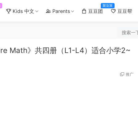
门
聚划算
Kids 中文
Parents
豆豆团
豆豆帮
e Math》共四册（L1-L4）适合小学2~
推广