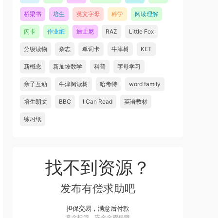
桥梁书
培生
英文字母
科学
阅读理解
闪卡
作业纸
迪士尼
RAZ
Little Fox
分级读物
杂志
单词卡
牛津树
KET
新概念
新加坡数学
科普
字母学习
亲子互动
牛津阅读树
哈考特
word family
培生朗文
BBC
I Can Read
英语教材
练习纸
找不到资源？
发布有偿求助吧
担保交易，满意后付款
赏金托管，安全全程保障