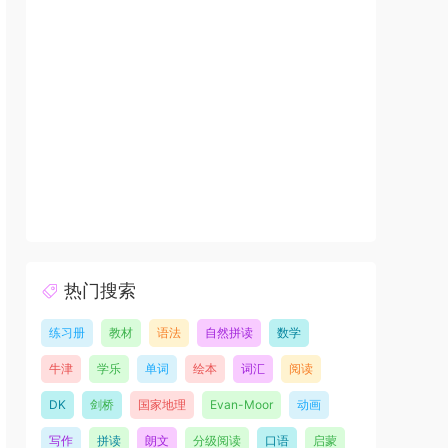
热门搜索
练习册
教材
语法
自然拼读
数学
牛津
学乐
单词
绘本
词汇
阅读
DK
剑桥
国家地理
Evan-Moor
动画
写作
拼读
朗文
分级阅读
口语
启蒙