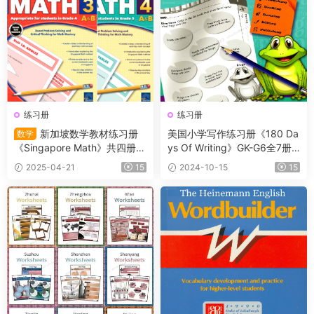
练习册
练习册
新加坡数学教材练习册
美国小学写作练习册《180 Da
数学
《Singapore Math》共四册
ys Of Writing》GK-G6全7册+
（L1-L4）适合小学2~5年级的
11集精讲课
2025-04-21
15
2024-10-15
15
学生