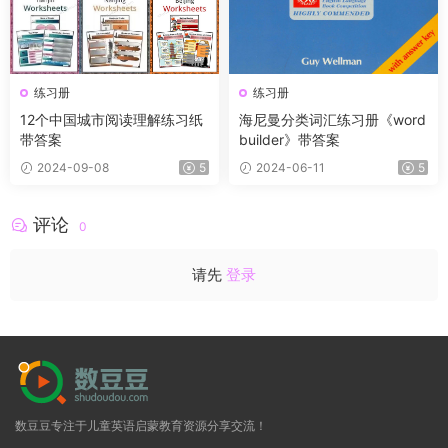
练习册
练习册
12个中‮城国‬市阅读理解练习纸
海尼曼分类词汇练习册《word
带答案
builder》带答案
2024-09-08
5
2024-06-11
5
评论
0
请先
登录
数豆豆专注于儿童英语启蒙教育资源分享交流！