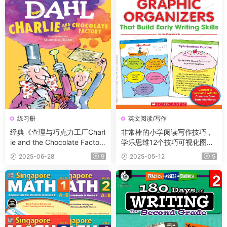
练习册
英文阅读/写作
经典《查理与巧克力工厂Charl
非常棒的小学阅读写作技巧，
ie and the Chocolate Factor
学乐思维12个技巧可视化图表
y》PDF书籍+原版阅读理解练
《Graphic Organizers》
2025-06-28
9
2025-05-12
5
习纸含答案