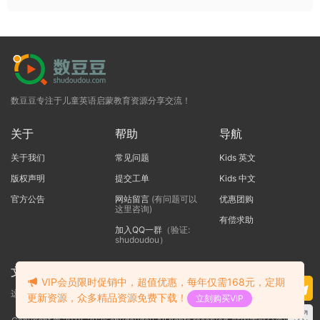
数豆豆专注于儿童英语启蒙教育资源分享交流！
关于
帮助
导航
关于我们
常见问题
Kids 英文
版权声明
提交工单
Kids 中文
官方公告
网站留言
(有问题可以
优惠团购
这里咨询)
有偿求助
加入QQ一群
（验证:
shudoudou）
文本标题
VIP会员限时促销中，超值优惠，每年仅需168元，定期
这里输入代码
更新资源，众多精品资源免费下载！
立刻购买VIP