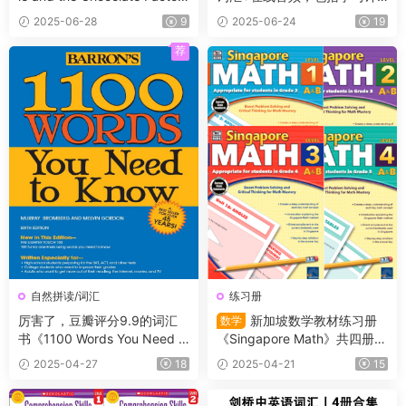
y》PDF书籍+原版阅读理解练
划、单词讲解、背诵卡、默
2025-06-28
9
2025-06-24
19
习纸含答案
写、练习题，从单词意思理解
到句子语法运用，帮助孩子深
荐
度记忆词汇
自然拼读/词汇
练习册
厉害了，豆瓣评分9.9的词汇
新加坡数学教材练习册
数学
书《1100 Words You Need t
《Singapore Math》共四册
o Know》PDF+音频，当之无
（L1-L4）适合小学2~5年级的
2025-04-27
18
2025-04-21
15
愧的一本畅销书籍
学生