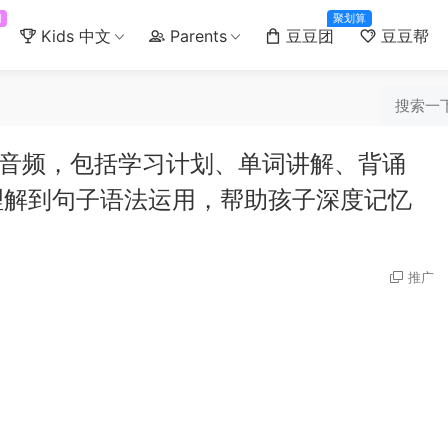
门
聚划算
Kids 中文
Parents
豆豆团
豆豆帮
在线音频，包括学习计划、单词讲解、背诵
理解到句子语法运用，帮助孩子深度记忆
推广