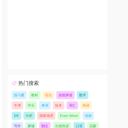
热门搜索
练习册
教材
语法
自然拼读
数学
牛津
学乐
单词
绘本
词汇
阅读
DK
剑桥
国家地理
Evan-Moor
动画
写作
拼读
朗文
分级阅读
口语
启蒙