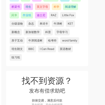
桥梁书
培生
英文字母
科学
阅读理解
闪卡
作业纸
迪士尼
RAZ
Little Fox
分级读物
杂志
单词卡
牛津树
KET
新概念
新加坡数学
科普
字母学习
亲子互动
牛津阅读树
哈考特
word family
培生朗文
BBC
I Can Read
英语教材
练习纸
找不到资源？
发布有偿求助吧
担保交易，满意后付款
赏金托管，安全全程保障