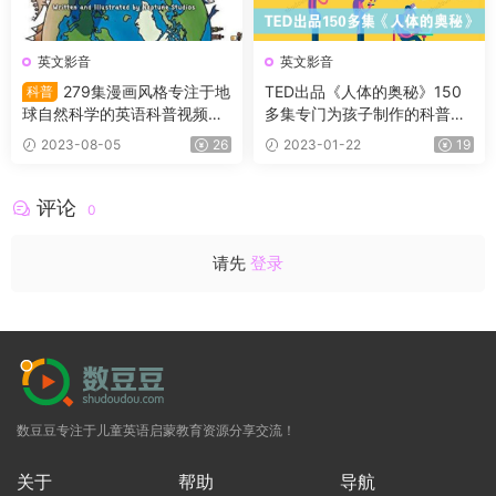
英文影音
英文影音
279集漫画风格专注于地
TED出品《人体的奥秘》150
科普
球自然科学的英语科普视频
多集专门为孩子制作的科普动
《MinuteEarth》包括了地球
画短片
2023-08-05
26
2023-01-22
19
及生命科学、地理学、生物
学、生态学和人类学等
评论
0
请先
登录
数豆豆专注于儿童英语启蒙教育资源分享交流！
关于
帮助
导航