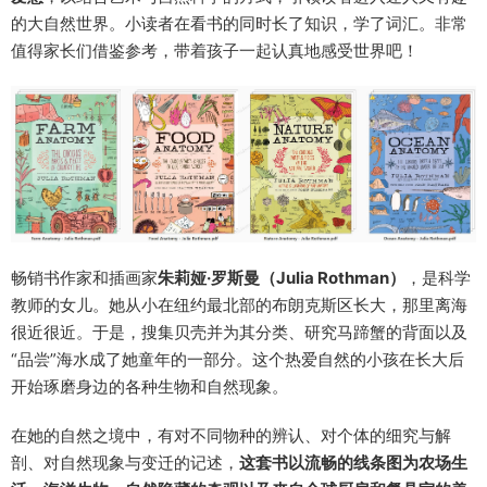
的大自然世界。小读者在看书的同时长了知识，学了词汇。非常
值得家长们借鉴参考，带着孩子一起认真地感受世界吧！
畅销书作家和插画家
朱莉娅·罗斯曼（Julia Rothman）
，是科学
教师的女儿。她从小在纽约最北部的布朗克斯区长大，那里离海
很近很近。于是，搜集贝壳并为其分类、研究
马蹄蟹
的背面以及
“品尝”海水成了她童年的一部分。这个热爱自然的小孩在长大后
开始琢磨身边的各种生物和自然现象。
在她的自然之境中，有对不同物种的辨认、对个体的细究与解
剖、对自然现象与变迁的记述，
这套书以流畅的线条图为农场生