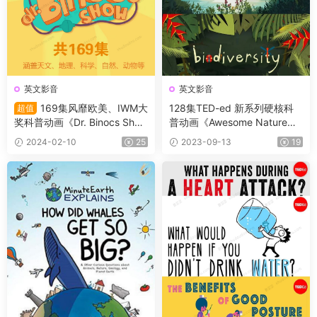
英文影音
英文影音
169集风靡欧美、IWM大
128集TED-ed 新系列硬核科
超值
奖科普动画《Dr. Binocs Show
普动画《Awesome Nature》
百诺博士秀》主题几乎涵盖天
了不起的自然 带外挂字幕文件
2024-02-10
25
2023-09-13
19
文、地理、科学、自然、动物
等各个方面