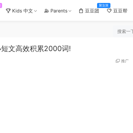
门
聚划算
Kids 中文
Parents
豆豆团
豆豆帮
文高效积累2000词!
推广