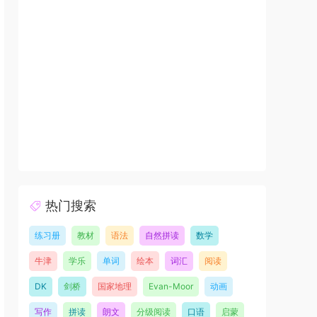
热门搜索
练习册
教材
语法
自然拼读
数学
牛津
学乐
单词
绘本
词汇
阅读
DK
剑桥
国家地理
Evan-Moor
动画
写作
拼读
朗文
分级阅读
口语
启蒙