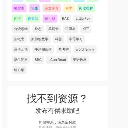
桥梁书
培生
英文字母
科学
阅读理解
闪卡
作业纸
迪士尼
RAZ
Little Fox
分级读物
杂志
单词卡
牛津树
KET
新概念
新加坡数学
科普
字母学习
亲子互动
牛津阅读树
哈考特
word family
培生朗文
BBC
I Can Read
英语教材
练习纸
找不到资源？
发布有偿求助吧
担保交易，满意后付款
赏金托管，安全全程保障