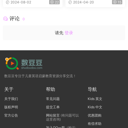
2024-08-02
22
2024-04-20
15
教材+练习+答案
评论
0
请先
登录
数豆豆专注于儿童英语启蒙教育资源分享交流！
关于
帮助
导航
关于我们
常见问题
Kids 英文
版权声明
提交工单
Kids 中文
官方公告
网站留言
(有问题可以
优惠团购
这里咨询)
有偿求助
加入QQ一群
（验证: