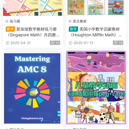
练习册
英文教材
新加坡数学教材练习册
美国小学数学启蒙教材
数学
数学
《Singapore Math》共四册
《Houghton Mifflin Math》GK
（L1-L4）适合小学2~5年级的
-G6高清PDF自带练习册 是使
2025-04-21
15
2025-01-12
19
学生
用最广泛的分级阅读教材之一