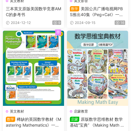
英文教材
英文影音
三本英文原版美国数学竞赛AM
美国公共广播电视网PB
数学
C的参考书
S推出40集《Peg+Cat》一部
以儿童数学教育为主题的动画
2024-12-12
9
2024-09-15
16
片 适合3-8岁小朋友观看
荐
英文教材
启蒙教育
稀缺的英国数学教材《M
原版数学思维教材 数学
数学
启蒙
astering Mathematics》一套
基础“宝典” 《Making Math Ea
完整的IGCSE前置课程教材，
sy》系列，共六册，高清PDF