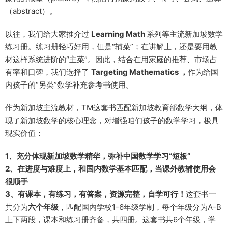
（abstract）。
以往，我们给大家推介过
Learning Math
系列等主流新加坡数学
练习册。练习册轻巧好用，但是“辅菜”；在讲解上，还是要用教
材这样系统进阶的“主菜”。因此，结合在用家庭的推荐、市场占
有率和口碑，我们选择了
Targeting Mathematics
，
作为给国
内孩子的“另类”数学补充参考书使用。
作为新加坡主流教材，TM这套书匹配新加坡教育部数学大纲，体
现了新加坡数学的核心理念，对增强咱们孩子的数学学习，极具
现实价值：
1、充分体现新加坡数学精华，弥补中国数学学习“短板”
2、在进度与难度上，和国内数学基本匹配，当课外教辅使用会
很顺手
3、有课本，有练习，有答案，资源完整，自学可行！
这套书一
共分为
六个年级
，匹配国内学校1-6年级学制，每个年级分为A-B
上下两段，课本和练习册齐备，共四册。这套书共6个年级，学