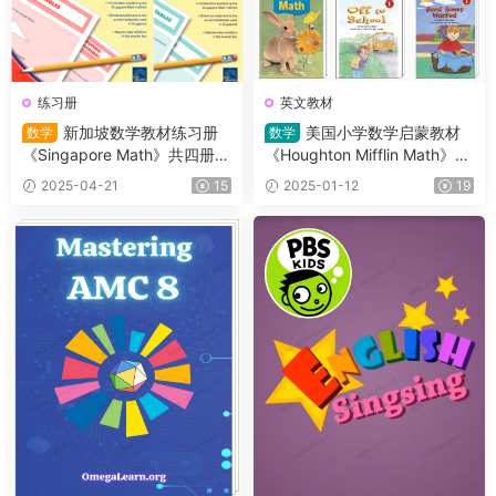
练习册
英文教材
新加坡数学教材练习册
美国小学数学启蒙教材
数学
数学
《Singapore Math》共四册
《Houghton Mifflin Math》GK
（L1-L4）适合小学2~5年级的
-G6高清PDF自带练习册 是使
2025-04-21
15
2025-01-12
19
学生
用最广泛的分级阅读教材之一