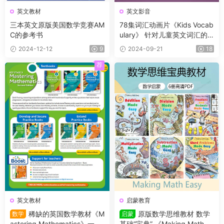
英文教材
英文影音
三本英文原版美国数学竞赛AM
78集词汇动画片《Kids Vocab
C的参考书
ulary》 针对儿童英文词汇的
学习资源
2024-12-12
9
2024-09-21
18
荐
英文教材
启蒙教育
稀缺的英国数学教材《M
原版数学思维教材 数学
数学
启蒙
astering Mathematics》一套
基础“宝典” 《Making Math Ea