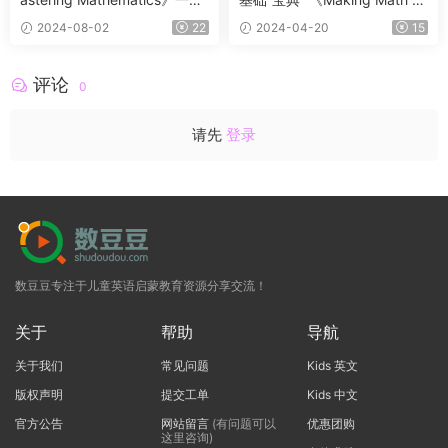
完整的IGCSE前置课程教材，
sy》系列，共六册，高清PDF
2024-08-02
22
2024-04-20
15
教材+练习+答案
评论
0
请先
登录
数豆豆专注于儿童英语启蒙教育资源分享交流！
关于
帮助
导航
关于我们
常见问题
Kids 英文
版权声明
提交工单
Kids 中文
官方公告
网站留言
(有问题可以
优惠团购
这里咨询)