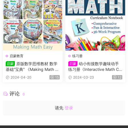
启蒙教育
练习册
原版数学思维教材 数学
幼小衔接数学趣味动手
启蒙
启蒙
基础“宝典” 《Making Math Ea
练习册《Interactive Math Cu
sy》系列，共六册，高清PDF
rriculum Notebook》家长省
2024-04-20
15
2024-03-23
12
心搞定孩子数学启蒙
评论
0
请先
登录