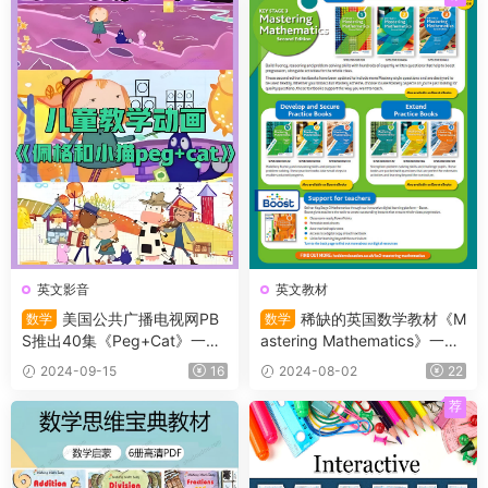
英文影音
英文教材
美国公共广播电视网PB
稀缺的英国数学教材《M
数学
数学
S推出40集《Peg+Cat》一部
astering Mathematics》一套
以儿童数学教育为主题的动画
完整的IGCSE前置课程教材，
2024-09-15
16
2024-08-02
22
片 适合3-8岁小朋友观看
教材+练习+答案
荐