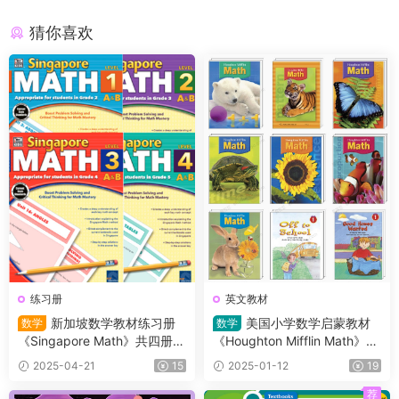
猜你喜欢
练习册
英文教材
新加坡数学教材练习册
美国小学数学启蒙教材
数学
数学
《Singapore Math》共四册
《Houghton Mifflin Math》GK
（L1-L4）适合小学2~5年级的
-G6高清PDF自带练习册 是使
2025-04-21
15
2025-01-12
19
学生
用最广泛的分级阅读教材之一
荐