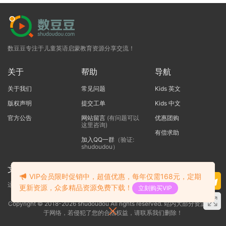
数豆豆专注于儿童英语启蒙教育资源分享交流！
关于
帮助
导航
关于我们
常见问题
Kids 英文
版权声明
提交工单
Kids 中文
官方公告
网站留言
(有问题可以
优惠团购
这里咨询)
有偿求助
加入QQ一群
（验证:
shudoudou）
文本标题
VIP会员限时促销中，超值优惠，每年仅需168元，定期
这里输入代码
更新资源，众多精品资源免费下载！
立刻购买VIP
Copyright © 2018-2026 shudoudou All rights reserved. 站内大部分资源收集
于网络，若侵犯了您的合法权益，请联系我们删除！