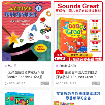
练习册
自然拼读/词汇
一套高颜值自然拼读练习册
更适合中国儿童的自然
热门
《Active Phonics》全3册
拼读教材《Sounds Great 》L
1-5全套资源 学生书+练习册
2024-01-24
15
2023-11-22
26
+音频+闪卡+阅读书