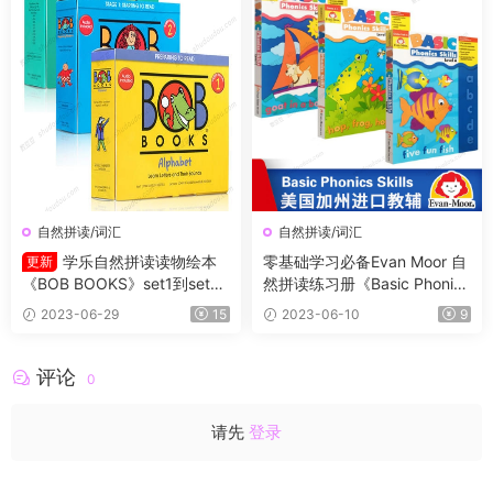
自然拼读/词汇
自然拼读/词汇
学乐自然拼读读物绘本
零基础学习必备Evan Moor 自
更新
《BOB BOOKS》set1到set5
然拼读练习册《Basic Phonics
高清PDF+MP3音频（set1-set
Skills》 Level ABC 3册 学龄
2023-06-29
15
2023-06-10
9
3）
前幼儿园小学1-2年级
评论
0
请先
登录