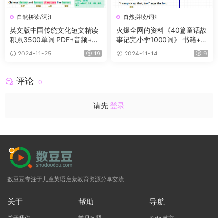
自然拼读/词汇
自然拼读/词汇
英文版中国传统文化短文精读
火爆全网的资料《40篇童话故
积累3500单词 PDF+音频+单
事记完小学1000词》 书籍+音
词默写卡
频+默写纸，轻松记单词
2024-11-25
19
2024-11-14
9
评论
0
请先
登录
数豆豆专注于儿童英语启蒙教育资源分享交流！
关于
帮助
导航
关于我们
常见问题
Kids 英文