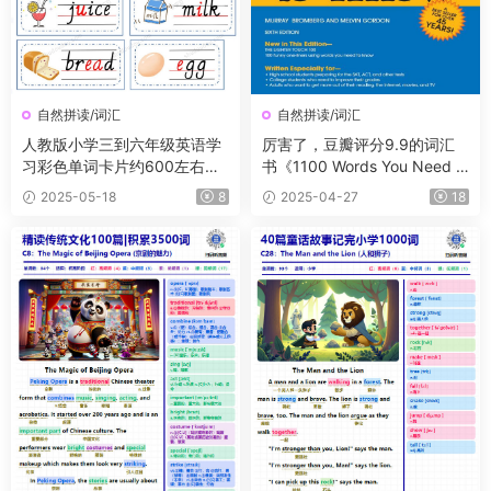
自然拼读/词汇
自然拼读/词汇
人教版小学三到六年级英语学
厉害了，豆瓣评分9.9的词汇
习彩色单词卡片约600左右单
书《1100 Words You Need t
词词组
o Know》PDF+音频，当之无
2025-05-18
8
2025-04-27
18
愧的一本畅销书籍