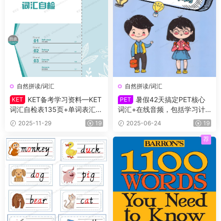
自然拼读/词汇
自然拼读/词汇
KET备考学习资料—KET
暑假42天搞定PET核心
KET
PET
词汇自检表135页+单词表汇总
词汇+在线音频，包括学习计
55页+单词描红102页+高分秘
划、单词讲解、背诵卡、默
2025-11-29
19
2025-06-24
19
籍一本通手册+学习规划表141
写、练习题，从单词意思理解
页
到句子语法运用，帮助孩子深
荐
度记忆词汇