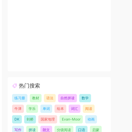
热门搜索
练习册
教材
语法
自然拼读
数学
牛津
学乐
单词
绘本
词汇
阅读
DK
剑桥
国家地理
Evan-Moor
动画
写作
拼读
朗文
分级阅读
口语
启蒙