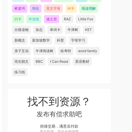
桥梁书
培生
英文字母
科学
阅读理解
闪卡
作业纸
迪士尼
RAZ
Little Fox
分级读物
杂志
单词卡
牛津树
KET
新概念
新加坡数学
科普
字母学习
亲子互动
牛津阅读树
哈考特
word family
培生朗文
BBC
I Can Read
英语教材
练习纸
找不到资源？
发布有偿求助吧
担保交易，满意后付款
赏金托管，安全全程保障