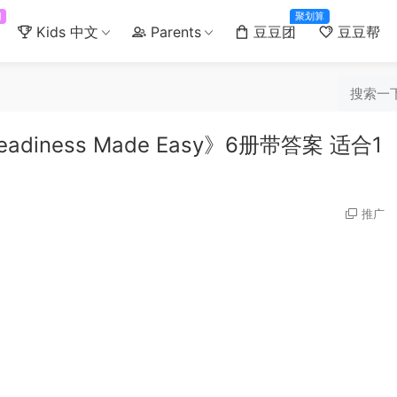
门
聚划算
Kids 中文
Parents
豆豆团
豆豆帮
diness Made Easy》6册带答案 适合1
推广