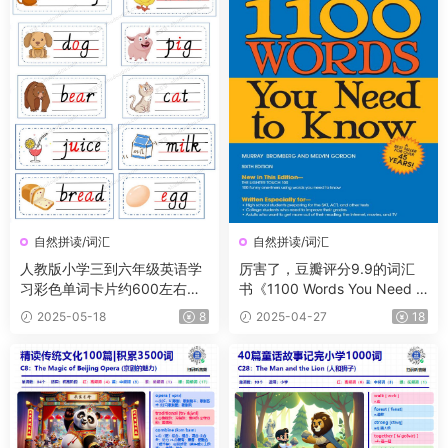
自然拼读/词汇
自然拼读/词汇
人教版小学三到六年级英语学
厉害了，豆瓣评分9.9的词汇
习彩色单词卡片约600左右单
书《1100 Words You Need t
词词组
o Know》PDF+音频，当之无
2025-05-18
8
2025-04-27
18
愧的一本畅销书籍