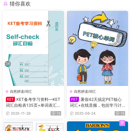
猜你喜欢
自然拼读/词汇
自然拼读/词汇
KET备考学习资料—KET
暑假42天搞定PET核心
KET
PET
词汇自检表135页+单词表汇总
词汇+在线音频，包括学习计
55页+单词描红102页+高分秘
划、单词讲解、背诵卡、默
2025-11-29
19
2025-06-24
19
籍一本通手册+学习规划表141
写、练习题，从单词意思理解
页
到句子语法运用，帮助孩子深
荐
度记忆词汇