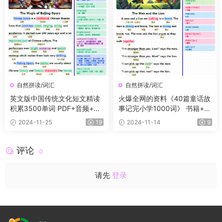
自然拼读/词汇
自然拼读/词汇
英文版中国传统文化短文精读
火爆全网的资料《40篇童话故
积累3500单词 PDF+音频+单
事记完小学1000词》 书籍+音
词默写卡
频+默写纸，轻松记单词
2024-11-25
19
2024-11-14
9
评论
0
请先
登录