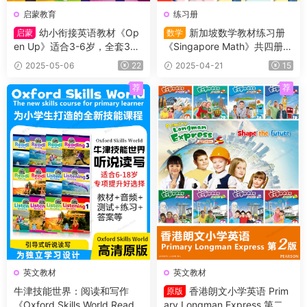
启蒙教育
练习册
幼小衔接英语教材《Op
新加坡数学教材练习册
启蒙
数学
en Up》适合3-6岁，全套3个
《Singapore Math》共四册
级别（Starter,1,2级）学生书
（L1-L4）适合小学2~5年级的
2025-05-06
22
2025-04-21
15
+练习册及测试等（含答案）
学生
+音频
荐
荐
英文教材
英文教材
牛津技能世界：阅读和写作
香港朗文小学英语 Prim
原版
《Oxford Skills World Readin
ary Longman Express 第二版