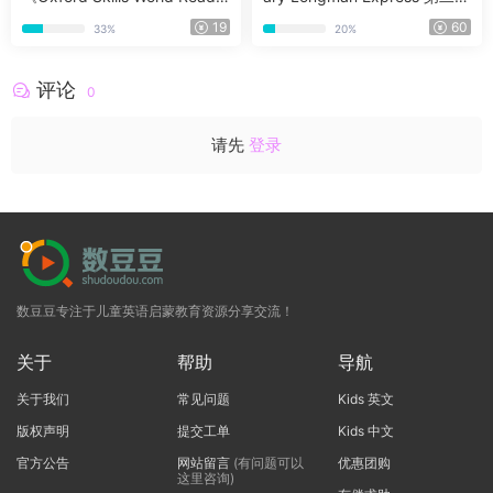
g With Writing 》G1-G6全套
1A-6B全套高清原版PDF+音频
19
60
33%
20%
含教材、音频、测试、练习、
+白板软件
答案等
评论
0
请先
登录
数豆豆专注于儿童英语启蒙教育资源分享交流！
关于
帮助
导航
关于我们
常见问题
Kids 英文
版权声明
提交工单
Kids 中文
官方公告
网站留言
(有问题可以
优惠团购
这里咨询)