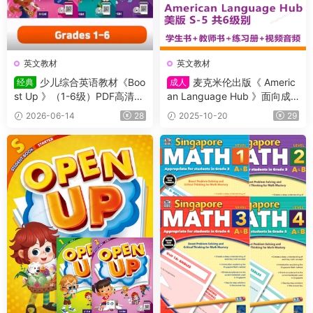
英文教材
英文教材
少儿综合英语教材《Boo
麦克米伦出版《 Americ
经典
成人
st Up 》（1-6级）PDF高清原
an Language Hub 》面向成
版教材，学生书+课本答案试
人的六级别通用英语教材，CE
2026-06-14
28
2025-10-20
29
题+音频等，适合7-16岁学生
FR等级横跨A1 – C1，学生书
+教师书+练习册+视频音频