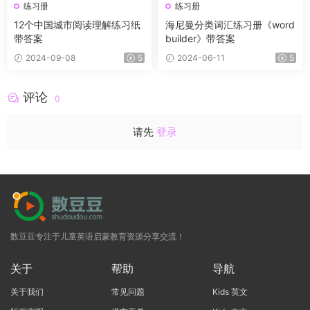
练习册
练习册
12个中‮城国‬市阅读理解练习纸
海尼曼分类词汇练习册《word
带答案
builder》带答案
2024-09-08
5
2024-06-11
5
评论
0
请先
登录
数豆豆专注于儿童英语启蒙教育资源分享交流！
关于
帮助
导航
关于我们
常见问题
Kids 英文