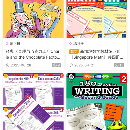
练习册
练习册
经典《查理与巧克力工厂Charl
新加坡数学教材练习册
数学
ie and the Chocolate Factor
《Singapore Math》共四册
y》PDF书籍+原版阅读理解练
（L1-L4）适合小学2~5年级的
2025-06-28
9
2025-04-21
15
习纸含答案
学生