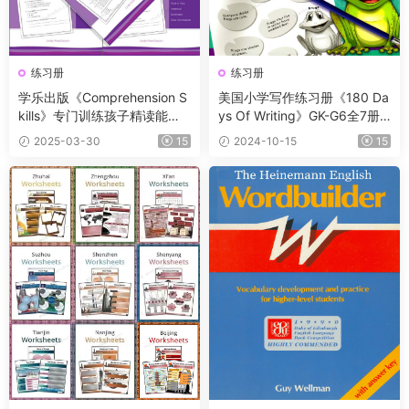
练习册
练习册
学乐出版《Comprehension S
美国小学写作练习册《180 Da
kills》专门训练孩子精读能力
ys Of Writing》GK-G6全7册+
的练习，帮助孩子快速提升英
11集精讲课
2025-03-30
15
2024-10-15
15
语阅读能力！