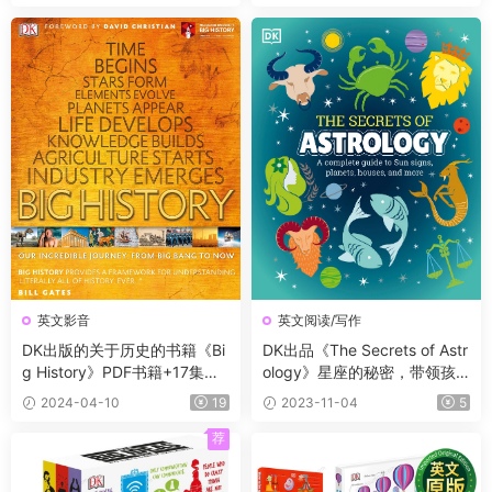
英文影音
英文阅读/写作
DK出版的关于历史的书籍《Bi
DK出品《The Secrets of Astr
g History》PDF书籍+17集视
ology》星座的秘密，带领孩
频
子发现星星的隐藏意义！
2024-04-10
19
2023-11-04
5
荐