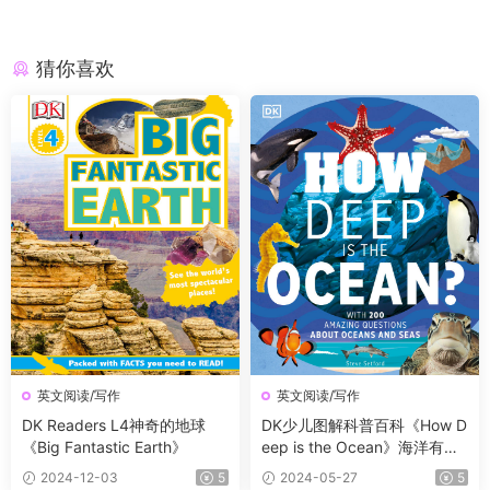
猜你喜欢
英文阅读/写作
英文阅读/写作
DK Readers L4神奇的地球
DK少儿图解科普百科《How D
《Big Fantastic Earth》
eep is the Ocean》海洋有多
深？
2024-12-03
5
2024-05-27
5