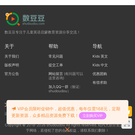
数豆豆专注于儿童英语启蒙教育资源分享交流！
关于
帮助
导航
关于我们
常见问题
Kids 英文
版权声明
提交工单
Kids 中文
官方公告
网站留言
(有问题可以
优惠团购
这里咨询)
有偿求助
加入QQ一群
（验证:
shudoudou）
文本标题
VIP会员限时促销中，超值优惠，每年仅需168元，定期
这里输入代码
更新资源，众多精品资源免费下载！
立刻购买VIP
Copyright © 2018-2026 shudoudou All rights reserved. 站内大部分资源收集
于网络，若侵犯了您的合法权益，请联系我们删除！