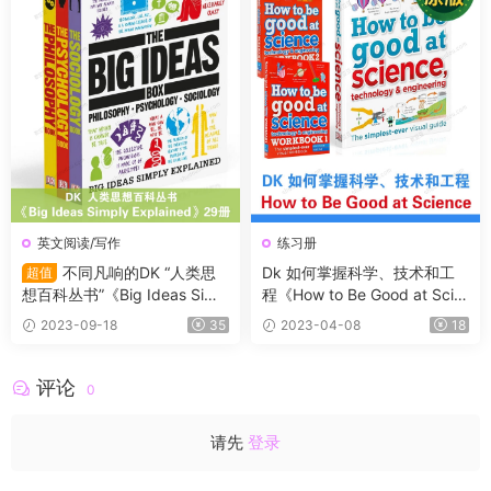
英文阅读/写作
练习册
不同凡响的DK “人类思
Dk 如何掌握科学、技术和工
超值
想百科丛书”《Big Ideas Simp
程《How to Be Good at Scie
ly Explained》29册
nce》教程+2本练习册带答案
2023-09-18
35
2023-04-08
18
评论
0
请先
登录