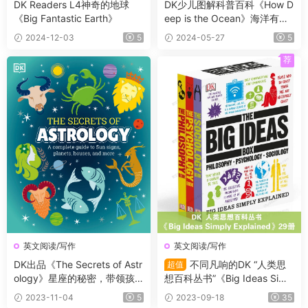
DK Readers L4神奇的地球
DK少儿图解科普百科《How D
《Big Fantastic Earth》
eep is the Ocean》海洋有多
深？
2024-12-03
5
2024-05-27
5
荐
英文阅读/写作
英文阅读/写作
DK出品《The Secrets of Astr
不同凡响的DK “人类思
超值
ology》星座的秘密，带领孩
想百科丛书”《Big Ideas Simp
子发现星星的隐藏意义！
ly Explained》29册
2023-11-04
5
2023-09-18
35