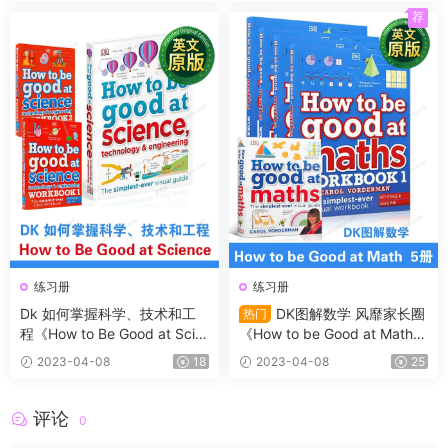
荐
练习册
练习册
Dk 如何掌握科学、技术和工
DK图解数学 风靡家长圈
热门
程《How to Be Good at Scie
《How to be Good at Math》
nce》教程+2本练习册带答案
5册适合7-11岁 练习册（带答
2023-04-08
18
2023-04-08
25
案）+学习指导书+184节动画
评论
0