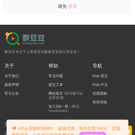
请先
登录
数豆豆专注于儿童英语启蒙教育资源分享交流！
关于
帮助
导航
关于我们
常见问题
Kids 英文
版权声明
提交工单
Kids 中文
官方公告
网站留言
(有问题可以
优惠团购
这里咨询)
有偿求助
加入QQ一群
（验证:
shudoudou）
文本标题
VIP会员限时促销中，超值优惠，每年仅需168元，定期
这里输入代码
更新资源，众多精品资源免费下载！