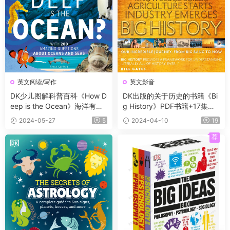
英文阅读/写作
英文影音
DK少儿图解科普百科《How D
DK出版的关于历史的书籍《Bi
eep is the Ocean》海洋有多
g History》PDF书籍+17集视
深？
频
2024-05-27
5
2024-04-10
19
荐