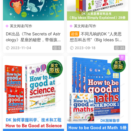
英文阅读/写作
英文阅读/写作
DK出品《The Secrets of Astr
不同凡响的DK “人类思
超值
ology》星座的秘密，带领孩
想百科丛书”《Big Ideas Simp
子发现星星的隐藏意义！
ly Explained》29册
2023-11-04
5
2023-09-18
35
荐