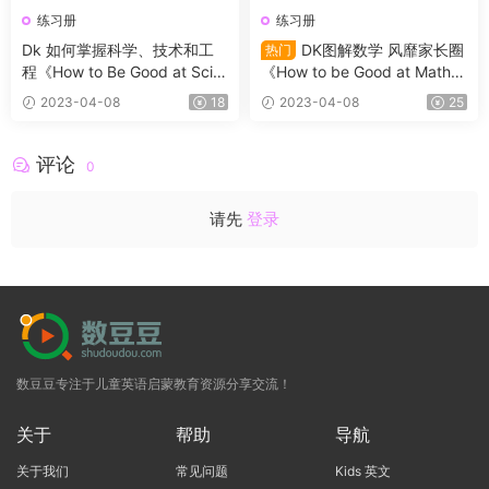
练习册
练习册
Dk 如何掌握科学、技术和工
DK图解数学 风靡家长圈
热门
程《How to Be Good at Scie
《How to be Good at Math》
nce》教程+2本练习册带答案
5册适合7-11岁 练习册（带答
2023-04-08
18
2023-04-08
25
案）+学习指导书+184节动画
评论
0
请先
登录
数豆豆专注于儿童英语启蒙教育资源分享交流！
关于
帮助
导航
关于我们
常见问题
Kids 英文