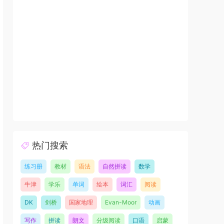
热门搜索
练习册
教材
语法
自然拼读
数学
牛津
学乐
单词
绘本
词汇
阅读
DK
剑桥
国家地理
Evan-Moor
动画
写作
拼读
朗文
分级阅读
口语
启蒙