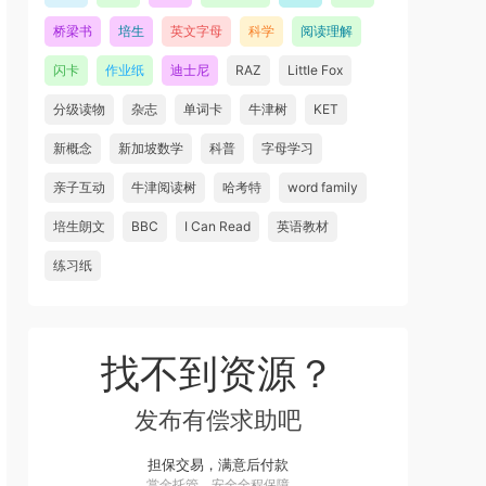
桥梁书
培生
英文字母
科学
阅读理解
闪卡
作业纸
迪士尼
RAZ
Little Fox
分级读物
杂志
单词卡
牛津树
KET
新概念
新加坡数学
科普
字母学习
亲子互动
牛津阅读树
哈考特
word family
培生朗文
BBC
I Can Read
英语教材
练习纸
找不到资源？
发布有偿求助吧
担保交易，满意后付款
赏金托管，安全全程保障