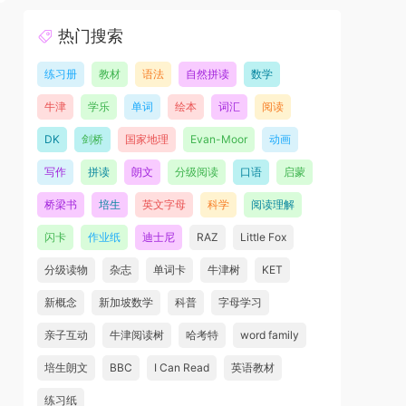
热门搜索
练习册
教材
语法
自然拼读
数学
牛津
学乐
单词
绘本
词汇
阅读
DK
剑桥
国家地理
Evan-Moor
动画
写作
拼读
朗文
分级阅读
口语
启蒙
桥梁书
培生
英文字母
科学
阅读理解
闪卡
作业纸
迪士尼
RAZ
Little Fox
分级读物
杂志
单词卡
牛津树
KET
新概念
新加坡数学
科普
字母学习
亲子互动
牛津阅读树
哈考特
word family
培生朗文
BBC
I Can Read
英语教材
练习纸