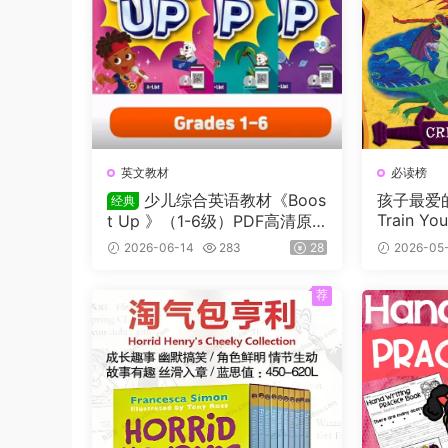
英文教材
必读榜
少儿综合英语教材《Boos
孩子最爱的
经典
Train Y
t Up 》（1-6级）PDF高清原
12册+电
版教材，学生书+课本答案试题
2026-06-14
283
28
2026-05
画，蓝思
+音频等，适合7-16岁学生
龄:8-12
荐