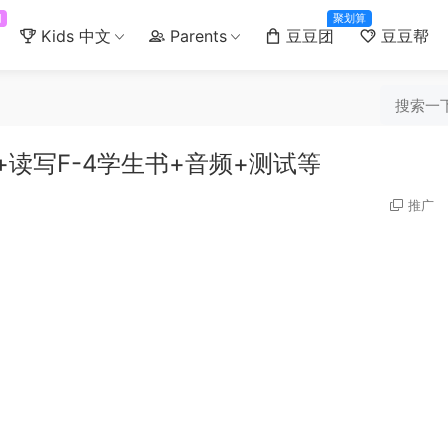
门
聚划算
Kids 中文
Parents
豆豆团
豆豆帮
听说+读写F-4学生书+音频+测试等
推广