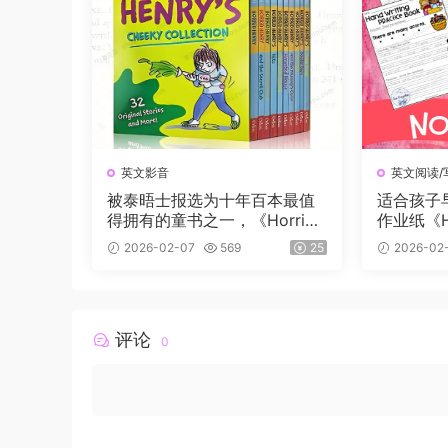
英文影音
英文阅读/
被泰晤士报选为十年百本最值
适合孩子
得拥有的童书之一，《Horrid
作业纸《Han
Henry 》淘气包亨利系列，PD
e Boo
2026-02-07
569
25
2026-02
F、音频、动画片1-5季229
集、电影、练习等
评论
0