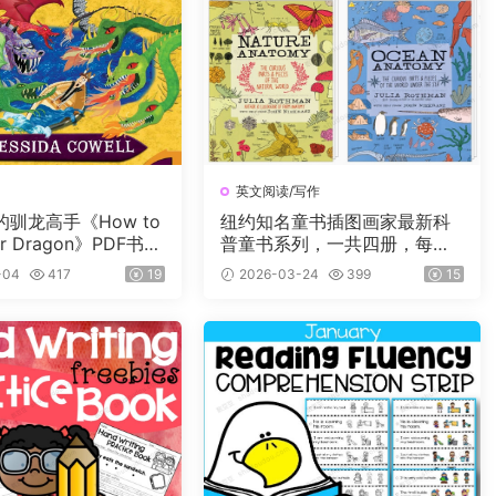
英文阅读/写作
驯龙高手《How to
纽约知名童书插图画家最新科
our Dragon》PDF书籍
普童书系列，一共四册，每册2
子书及音频+3册漫
25页，自然+海洋+食物+农场
-04
417
19
2026-03-24
399
15
值900L左右，适读年
四大主题，图文并茂，生动有
岁。
趣，特别适合小朋友们阅读。