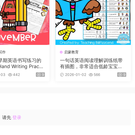
写作
启蒙教育
早期英语书写练习的
一句话英语阅读理解训练纸带
d Writing Practic
有插图，非常适合低龄宝宝！
k》12册，每个月有一册
小红书爆款！
-03
442
9
2026-01-02
566
9
请先
登录