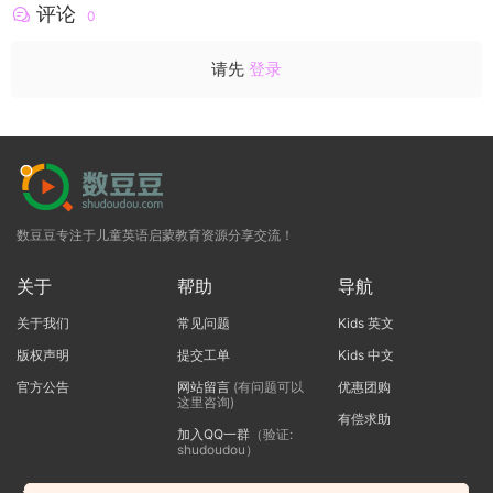
评论
0
请先
登录
数豆豆专注于儿童英语启蒙教育资源分享交流！
关于
帮助
导航
关于我们
常见问题
Kids 英文
版权声明
提交工单
Kids 中文
官方公告
网站留言
(有问题可以
优惠团购
这里咨询)
有偿求助
加入QQ一群
（验证:
shudoudou）