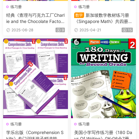
练习册
练习册
经典《查理与巧克力工厂Charl
新加坡数学教材练习册
数学
ie and the Chocolate Factor
《Singapore Math》共四册
y》PDF书籍+原版阅读理解练
（L1-L4）适合小学2~5年级的
2025-06-28
9
2025-04-21
15
习纸含答案
学生
练习册
练习册
学乐出版《Comprehension S
美国小学写作练习册《180 Da
kills》专门训练孩子精读能力
ys Of Writing》GK-G6全7册+