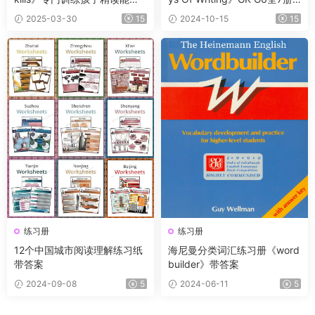
的练习，帮助孩子快速提升英
11集精讲课
2025-03-30
15
2024-10-15
15
语阅读能力！
练习册
练习册
12个中‮城国‬市阅读理解练习纸
海尼曼分类词汇练习册《word
带答案
builder》带答案
2024-09-08
5
2024-06-11
5