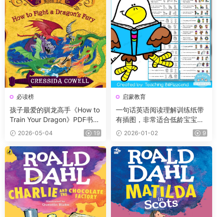
必读榜
启蒙教育
孩子最爱的驯龙高手《How to
一句话英语阅读理解训练纸带
Train Your Dragon》PDF书籍
有插图，非常适合低龄宝宝！
12册+电子书及音频+3册漫
小红书爆款！
2026-05-04
19
2026-01-02
9
画，蓝思值900L左右，适读年
龄:8-12岁。