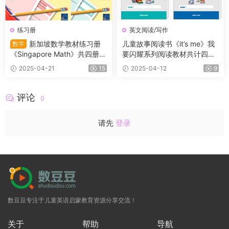
练习册
英文阅读/写作
新加坡数学教材练习册
儿童故事阅读书《it’s me》我
数学
《Singapore Math》共四册
要闪耀系列阅读教材共计四
（L1-L4）适合小学2~5年级的
册，充满了童趣，含金量极
2025-04-21
15
2025-04-12
9
学生
高！
评论
0
请先
登录
数豆豆专注于儿童英语启蒙教育资源分享交流！
关于
帮助
导航