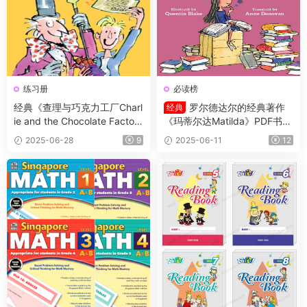
练习册
必读榜
经典《查理与巧克力工厂Charl
罗尔德达尔的经典著作
经典
ie and the Chocolate Factor
《玛蒂尔达Matilda》PDF书籍
y》PDF书籍+原版阅读理解练
+练习册
2025-06-28
9
2025-06-11
12
习纸含答案