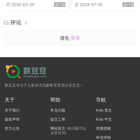
e英语启蒙课程 共113集
+音频+练习纸
2024-03-29
19
2023-07-18
19
评论
0
请先
登录
数豆豆专注于儿童英语启蒙教育资源分享交流！
关于
帮助
导航
关于我们
常见问题
Kids 英文
版权声明
提交工单
Kids 中文
官方公告
网站留言
(有问题可以
优惠团购
这里咨询)
有偿求助