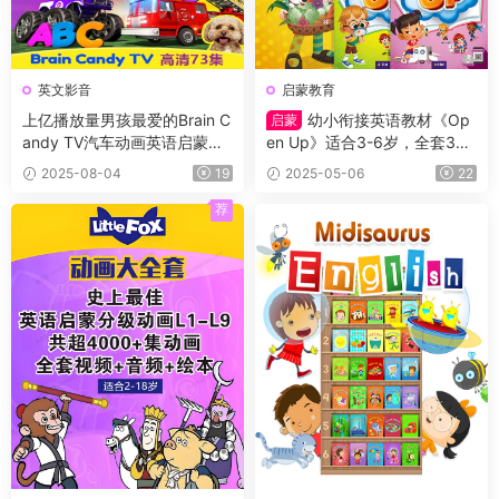
英文影音
启蒙教育
上亿播放量男孩最爱的Brain C
幼小衔接英语教材《Op
启蒙
andy TV汽车动画英语启蒙，
en Up》适合3-6岁，全套3个
全73集，1080P高清视频带英
级别（Starter,1,2级）学生书
2025-08-04
19
2025-05-06
22
文字幕
+练习册及测试等（含答案）
+音频
荐