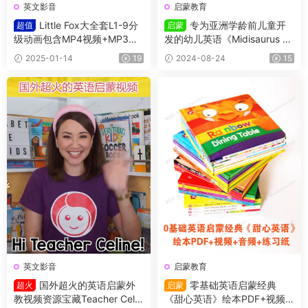
英文影音
启蒙教育
Little Fox大全套L1-9分
专为亚洲学龄前儿童开
超值
启蒙
级动画包含MP4视频+MP3
发的幼儿英语《Midisaurus En
+原文/绘本 适合各阶段英语学
glish米迪英语》1-6级绘本+歌
2025-01-14
19
2024-08-24
15
习
曲动画
英文影音
启蒙教育
国外超火的英语启蒙外
零基础英语启蒙经典
超火
启蒙
教视频资源宝藏Teacher Celin
《甜心英语》绘本PDF+视频