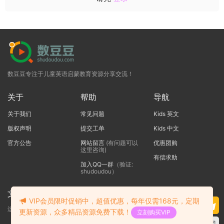
数豆豆专注于儿童英语启蒙教育资源分享交流！
关于
帮助
导航
关于我们
常见问题
Kids 英文
版权声明
提交工单
Kids 中文
官方公告
网站留言
(有问题可以
优惠团购
这里咨询)
有偿求助
加入QQ一群
（验证:
shudoudou）
文本标题
VIP会员限时促销中，超值优惠，每年仅需168元，定期
这里输入代码
更新资源，众多精品资源免费下载！
立刻购买VIP