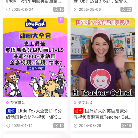
andy TV汽车动画英语启蒙，
en Up》适合3-6岁，全套3个
全73集，1080P高清视频带英
级别（Starter,1,2级）学生书
2025-08-04
19
2025-05-06
22
文字幕
+练习册及测试等（含答案）
+音频
荐
英文影音
英文影音
Little Fox大全套L1-9分
国外超火的英语启蒙外
超值
超火
级动画包含MP4视频+MP3
教视频资源宝藏Teacher Celin
+原文/绘本 适合各阶段英语学
e英语启蒙课程 共113集
2025-01-14
19
2024-03-29
19
习