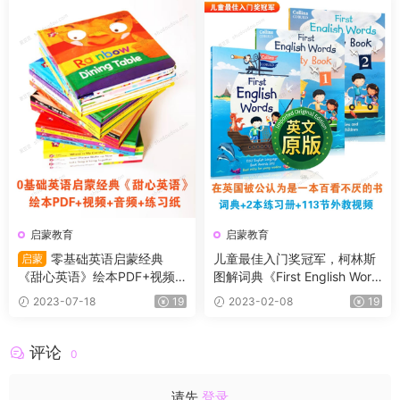
启蒙教育
启蒙教育
零基础英语启蒙经典
儿童最佳入门奖冠军，柯林斯
启蒙
《甜心英语》绘本PDF+视频
图解词典《First English Word
+音频+练习纸
s》词典+练习册+外教视频
2023-07-18
19
2023-02-08
19
评论
0
请先
登录