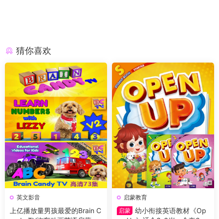
猜你喜欢
英文影音
启蒙教育
上亿播放量男孩最爱的Brain C
幼小衔接英语教材《Op
启蒙