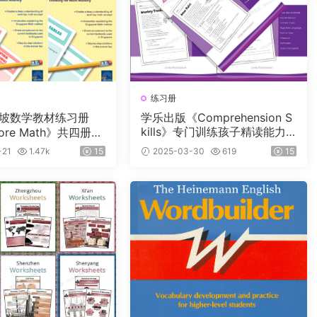
练习册
坡数学教材练习册
学乐出版《Comprehension S
kills》专门训练孩子精读能力
pore Math》共四册
的练习，帮助孩子快速提升英
4）适合小学2~5年级的
-21
1.47k
15
2025-03-30
619
15
语阅读能力！