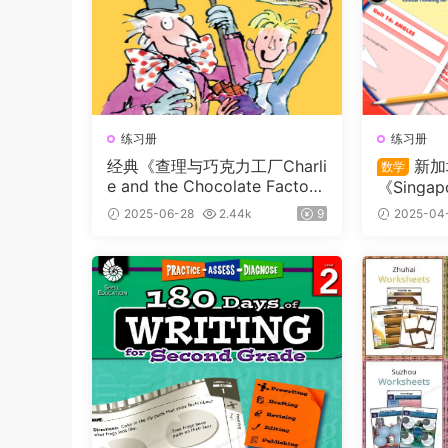
练习册
练习册
经典《查理与巧克力工厂Charli
新加
数学
e and the Chocolate Factor
《Singa
y》PDF书籍+原版阅读理解练
（L1-L
2025-06-28
2.44k
9
2025-04
习纸含答案
学生