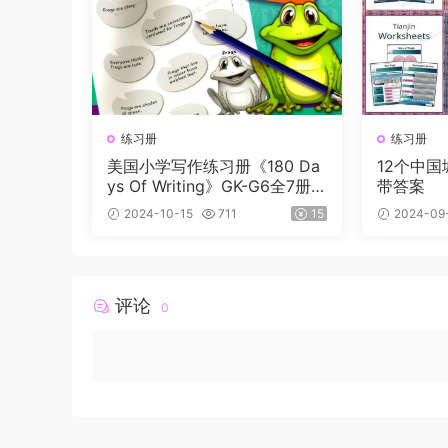
练习册
练习册
美国小学写作练习册《180 Da
12个中‮城国‬市阅读理解练习纸
ys Of Writing》GK-G6全7册+
带答案
11集精讲课
2024-10-15
711
15
2024-09
评论
0