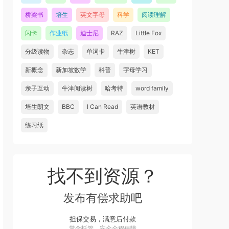
桥梁书
培生
英文字母
科学
阅读理解
闪卡
作业纸
迪士尼
RAZ
Little Fox
分级读物
杂志
单词卡
牛津树
KET
新概念
新加坡数学
科普
字母学习
亲子互动
牛津阅读树
哈考特
word family
培生朗文
BBC
I Can Read
英语教材
练习纸
找不到资源？
发布有偿求助吧
担保交易，满意后付款
赏金托管，安全全程保障