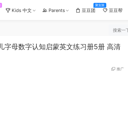
门
聚划算
Kids 中文
Parents
豆豆团
豆豆帮
ries幼儿字母数字认知启蒙英文练习册5册 高清
推广