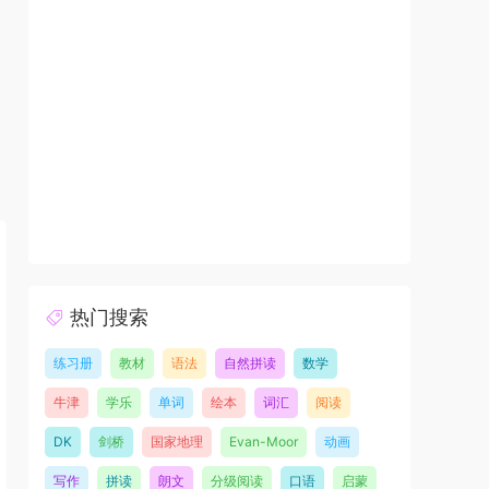
热门搜索
练习册
教材
语法
自然拼读
数学
牛津
学乐
单词
绘本
词汇
阅读
DK
剑桥
国家地理
Evan-Moor
动画
写作
拼读
朗文
分级阅读
口语
启蒙