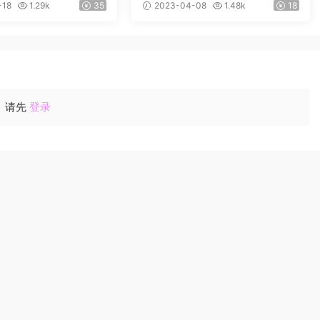
e》教程+2本练习册带答案
ed》29册
-18
1.29k
35
2023-04-08
1.48k
18
请先
登录