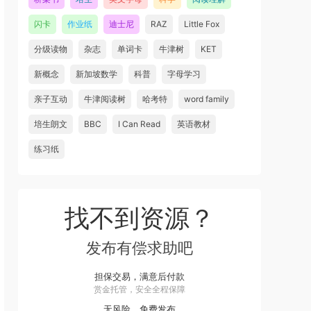
闪卡
作业纸
迪士尼
RAZ
Little Fox
分级读物
杂志
单词卡
牛津树
KET
新概念
新加坡数学
科普
字母学习
亲子互动
牛津阅读树
哈考特
word family
培生朗文
BBC
I Can Read
英语教材
练习纸
找不到资源？
发布有偿求助吧
担保交易，满意后付款
赏金托管，安全全程保障
无风险，免费发布