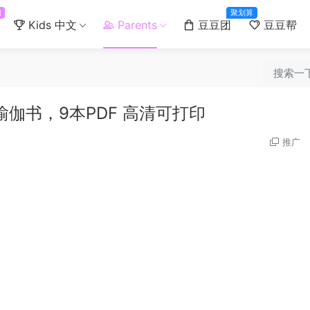
门
聚划算
Kids 中文
Parents
豆豆团
豆豆帮
伽书，9本PDF 高清可打印
推广