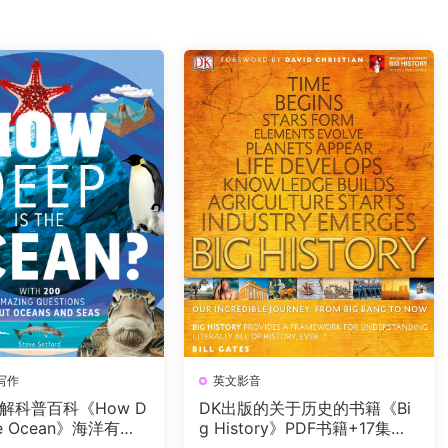
写作
英文影音
解科普百科《How D
DK出版的关于历史的书籍《Bi
the Ocean》海洋有多
g History》PDF书籍+17集视