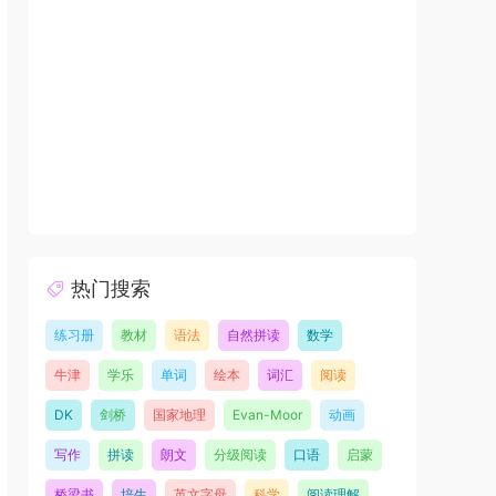
热门搜索
练习册
教材
语法
自然拼读
数学
牛津
学乐
单词
绘本
词汇
阅读
DK
剑桥
国家地理
Evan-Moor
动画
写作
拼读
朗文
分级阅读
口语
启蒙
桥梁书
培生
英文字母
科学
阅读理解