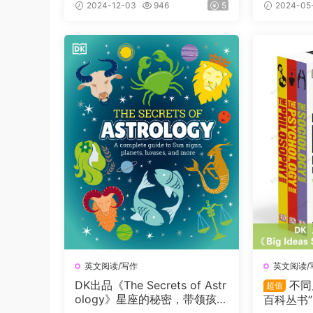
深？
2024-12-03
946
5
2024-05
英文阅读/写作
英文阅读/
DK出品《The Secrets of Astr
不同
超值
ology》星座的秘密，带领孩子
百科丛书”《B