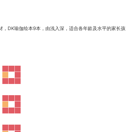
材，DK瑜伽绘本9本，由浅入深，适合各年龄及水平的家长孩