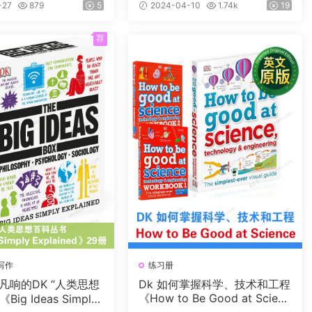
频
-27
879
5
2024-04-10
1.74k
19
荐
写作
练习册
凡响的DK “人类思想
Dk 如何掌握科学、技术和工程
《How to Be Good at Scienc
ig Ideas Simply