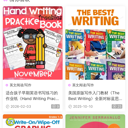
英文阅读/写作
英文阅读/写作
适合孩子早期英语书写练习的
美国原版写作入门教材《The
作业纸《Hand Writing Practi
Best Writing》全新对标蓝思
ce Book》12册，每个月有一
英文写作，学生书+音频+测试
2026-02-03
9
2025-10-10
25
册
卷+答案，启蒙阶段3册，小学
阶段3册