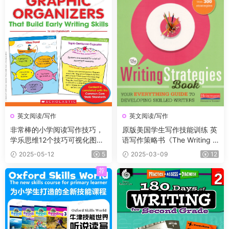
英文阅读/写作
英文阅读/写作
非常棒的小学阅读写作技巧，
原版美国学生写作技能训练 英
学乐思维12个技巧可视化图表
语写作策略书《The Writing S
《Graphic Organizers》
trategies Book》
2025-05-12
5
2025-03-09
12
荐