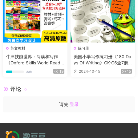
英文教材
练习册
牛津技能世界：阅读和写作
美国小学写作练习册《180 Da
《Oxford Skills World Readin
ys Of Writing》GK-G6全7册+
g With Writing 》G1-G6全套
11集精讲课
19
2024-10-15
15
33%
含教材、音频、测试、练习、
答案等
评论
0
请先
登录