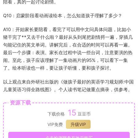
陪看，真的一起讨论剧情。
Q10：启蒙阶段看动画读绘本，怎么知道孩子理解了多少？
A10：开始家长要陪看，看完了可以用中文问具体问题，比如小
猪干完了**又去干什么啦？最好从头到尾把剧情捋一遍，穿插几
句能记住的英文单词。讲解完后，在合适的时间可以再看一遍。
最后一个步骤：表演。家长在过程中说一些台词，注意要演的热
闹。至此，孩子应该理解了一集动画片的95%，可以看下一集
了。绘本听读也一样，要让孩子听懂，要和孩子探讨。
以上观点来自外研社出版的《做孩子最好的英语学习规划师:中国
儿童英语习得全路线图》。个人读书笔记做重点摘录，供参考。
资源下载
15
下载价格
豆豆币
VIP免费
升级VIP
点击检测网盘有效后购买