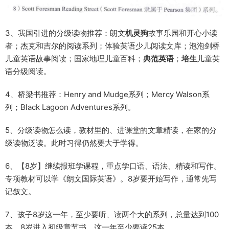
3、我国引进的分级读物推荐：朗文
机灵狗
故事乐园和开心小读
者；杰克和吉尔的阅读系列；体验英语少儿阅读文库；泡泡剑桥
儿童英语故事阅读；国家地理儿童百科；
典范英语
；
培生
儿童英
语分级阅读。
4、桥梁书推荐：Henry and Mudge系列；Mercy Walson系
列；Black Lagoon Adventures系列。
5、分级读物怎么读，教材里的、进课堂的文章精读，在家的分
级读物泛读。此时习得仍然要大于学得。
6、【8岁】继续报班学课程，重点学口语、语法、精读和写作。
专项教材可以学《朗文国际英语》。8岁要开始写作，通常先写
记叙文。
7、孩子8岁这一年，至少要听、读两个大的系列，总量达到100
本。8岁进入初级章节书，这一年至少要读25本。