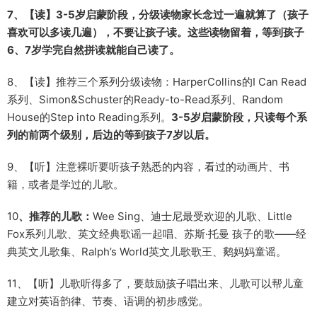
7、【读】3-5岁启蒙阶段，分级读物家长念过一遍就算了（孩子
喜欢可以多读几遍），不要让孩子读。这些读物留着，等到孩子
6、7岁学完自然拼读就能自己读了。
8、【读】推荐三个系列分级读物：HarperCollins的I Can Read
系列、Simon&Schuster的Ready-to-Read系列、Random
House的Step into Reading系列。
3-5岁启蒙阶段，只读每个系
列的前两个级别，后边的等到孩子7岁以后。
9、【听】注意裸听要听孩子熟悉的内容，看过的动画片、书
籍，或者是学过的儿歌。
10
、推荐的儿歌：
Wee Sing、迪士尼最受欢迎的儿歌、Little
Fox系列儿歌、英文经典歌谣一起唱、苏斯·托曼 孩子的歌——经
典英文儿歌集、Ralph’s World英文儿歌歌王、鹅妈妈童谣。
11、【听】儿歌听得多了，要鼓励孩子唱出来、儿歌可以帮儿童
建立对英语韵律、节奏、语调的初步感觉。