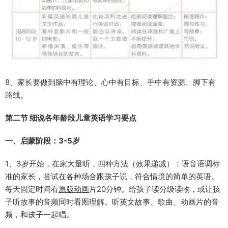
8、家长要做到脑中有理论、心中有目标、手中有资源、脚下有
路线。
第二节 细说各年龄段儿童英语学习要点
一、启蒙阶段：3-5岁
1、3岁开始，在家大量听，四种方法（效果递减）：️语音语调标
准的家长，尝试在各种场合跟孩子说，符合情境的简单的英语。️
每天固定时间看
原版动画
片20分钟。️给孩子读分级读物，或让孩
子听故事的音频同时看图理解。️听英文故事、歌曲、动画片的音
频，和孩子一起唱。