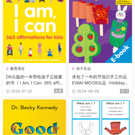
教育理念
亲子互动
DK出版的一本带给孩子正能量
承包了一年的节假日手工作品
的书《 I Am, I Can: 365 affir
EVAN-MOOR出品《Holiday A
mations for kids》我是，我
rt Projects》G1-G6
免费
2025-01-22
2024-08-09
5
能，给孩子的365个暗示