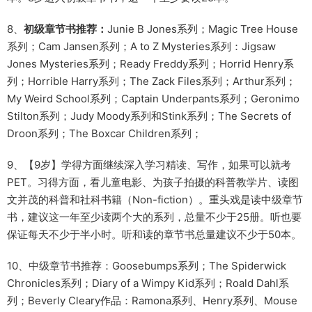
8、
初级章节书推荐：
Junie B Jones系列；Magic Tree House
系列；Cam Jansen系列；A to Z Mysteries系列：Jigsaw
Jones Mysteries系列；Ready Freddy系列；Horrid Henry系
列；Horrible Harry系列；The Zack Files系列；Arthur系列；
My Weird School系列；Captain Underpants系列；Geronimo
Stilton系列；Judy Moody系列和Stink系列；The Secrets of
Droon系列；The Boxcar Children系列；
9、【9岁】学得方面继续深入学习精读、写作，如果可以就考
PET。习得方面，看儿童电影、为孩子拍摄的科普教学片、读图
文并茂的科普和社科书籍（Non-fiction）。重头戏是读中级章节
书，建议这一年至少读两个大的系列，总量不少于25册。听也要
保证每天不少于半小时。听和读的章节书总量建议不少于50本。
10、中级章节书推荐：Goosebumps系列；The Spiderwick
Chronicles系列；Diary of a Wimpy Kid系列；Roald Dahl系
列；Beverly Cleary作品：Ramona系列、Henry系列、Mouse