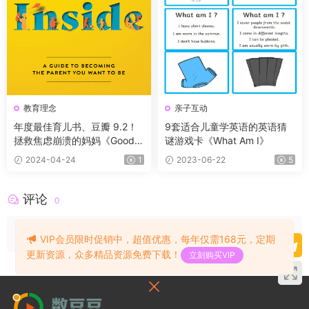
教育理念
亲子互动
年度最佳育儿书、豆瓣 9.2！
9套适合儿童学英语的英语猜
拯救焦虑崩溃的妈妈《Good I
谜游戏卡《What Am I》
nside 看见孩子》PDF+电子书
2024-04-24
1
2023-06-22
5
评论
0
请先
登录
VIP会员限时促销中，超值优惠，每年仅需168元，定期
更新资源，众多精品资源免费下载！
立刻购买VIP