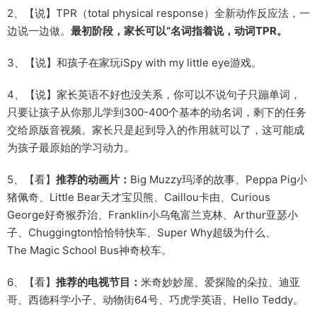
2、【说】TPR（total physical response）全新动作反应法，一
边说一边做。
最初阶段，家长可以“名词指着说，动词TPR。
3、【说】和孩子在家玩iSpy with my little eye游戏。
4、【说】家长英语不好也没关系，你可以不说句子只蹦单词，
只要让孩子从你那儿学到300-400个基本的动名词，剩下的任务
交给原版音视频。家长只是起到导入的作用就可以了，这可能成
为孩子最原始的学习动力。
5、【看】
推荐的动画片：
Big Muzzy玛泽的故事、Peppa Pig小
猪佩奇、Little Bear天才宝贝熊、Caillou卡由、Curious
George好奇猴乔治、Franklin小乌龟富兰克林、Arthur亚瑟小
子、Chuggington恰恰特快车、Super Why超级为什么、
The Magic School Bus神奇校车。
6、【看】
推荐的电视节目：
米奇妙妙屋、爱探险的朵拉、迪亚
哥、西德科学小子、动物街64号、巧虎学英语、Hello Teddy。