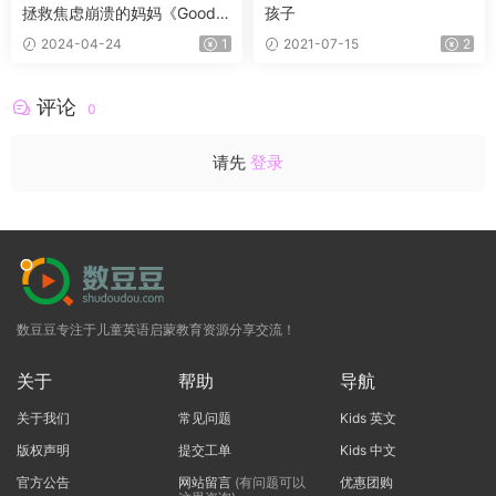
拯救焦虑崩溃的妈妈《Good I
孩子
nside 看见孩子》PDF+电子书
2024-04-24
1
2021-07-15
2
评论
0
请先
登录
数豆豆专注于儿童英语启蒙教育资源分享交流！
关于
帮助
导航
关于我们
常见问题
Kids 英文
版权声明
提交工单
Kids 中文
官方公告
网站留言
(有问题可以
优惠团购