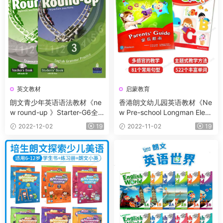
英文教材
启蒙教育
朗文青少年英语语法教材《ne
香港朗文幼儿园英语教材《Ne
w round-up 》Starter-G6全
w Pre-school Longman Elec
套7级别（学生用书+教师用书
t》1-6级 包含教学用书+教学
2022-12-02
19
2022-11-02
19
+音频）
视频+白板软件+家长指导书