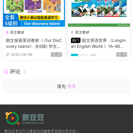
英文教材
英文教材
朗文探索英语教材《 Our DisC
朗文英语世界 《Longm
热门
overy Island》 全6级( 学生教
an English World 》1A-4B的
师书 | 练习册 | 音频 | 白板 )
学生用书+练习册+音频+1-6级
2022-09-08
26
15
40%
别视频+1-6级别白板软件+1-6
级别资料包
评论
0
请先
登录
数豆豆专注于儿童英语启蒙教育资源分享交流！