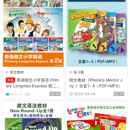
英文教材
练习册
香港朗文小学英语 Prim
朗文教材《Phonics Mentor J
原版
ary Longman Express 第二版
oy 》全套1- 4（PDF+MP3）
1A-6B全套高清原版PDF+音频
60
2023-04-24
15
20%
+白板软件