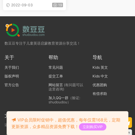
1A-5B电子课本+全套音频
2022-09-03
19
数豆豆专注于儿童英语启蒙教育资源分享交流！
关于
帮助
导航
关于我们
常见问题
Kids 英文
版权声明
提交工单
Kids 中文
官方公告
网站留言
(有问题可以
优惠团购
这里咨询)
有偿求助
加入QQ一群
（验证:
shudoudou）
文本标题
VIP会员限时促销中，超值优惠，每年仅需168元，定期
这里输入代码
更新资源，众多精品资源免费下载！
立刻购买VIP