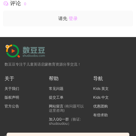
评论
0
请先
登录
数豆豆专注于儿童英语启蒙教育资源分享交流！
关于
帮助
导航
关于我们
常见问题
Kids 英文
版权声明
提交工单
Kids 中文
官方公告
网站留言
(有问题可以
优惠团购
这里咨询)
有偿求助
加入QQ一群
（验证:
shudoudou）