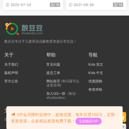
儿园到初中 PDF+音频
儿阅读的英文原版故事书(PDF
2022-07-23
18
2021-06-29
18
+MP3)
数豆豆专注于儿童英语启蒙教育资源分享交流！
关于
帮助
导航
关于我们
常见问题
Kids 英文
版权声明
提交工单
Kids 中文
官方公告
网站留言
(有问题可以
优惠团购
这里咨询)
有偿求助
加入QQ一群
（验证:
shudoudou）
文本标题
VIP会员限时促销中，超值优惠，每年仅需168元，定期
这里输入代码
更新资源，众多精品资源免费下载！
立刻购买VIP