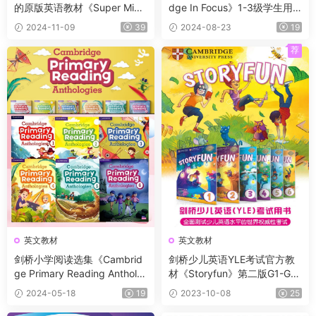
的原版英语教材《Super Mind
dge In Focus》1-3级学生用
s》第2版 高清原版 学生书+教
书+教师用书+音频
2024-11-09
39
2024-08-23
19
师书+练习册+音频+视频+闪
卡+白板等
荐
英文教材
英文教材
剑桥小学阅读选集《Cambrid
剑桥少儿英语YLE考试官方教
ge Primary Reading Antholo
材《Storyfun》第二版G1-G6
gies》6册 A0-B1+ 学生书+音
全套资料 学生书+教师书+手
2024-05-18
19
2023-10-08
25
频
册+音频