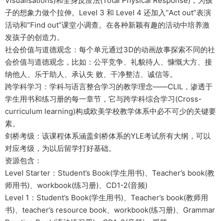
Visualisations)和全身反应法(Total Physical Response)，为孩
子的想象力做个拉伸。Level 3 和 Level 4 还加入“Act out”表演
活动和“Find out”课堂小调查。在各种新颖有趣的活动中培养激
发孩子的创造力。
社会价值与道德观念：每个单元通过3D的动画故事探索不同的社
会价值与道德观念，比如：公平竞争、礼貌待人、慷慨大方、接
纳他人、乐于助人、承认失 败、干净整洁、诚信等。
跨学科学习：学科与语言整合学习的教学理念——CLIL，渗透于
学生用书和练习册的每一章节，它与跨学科综合学习(Cross-
curriculum learning)构成欧美学校教学体系中必不可少的关键要
素。
剑桥考级：该课程体系涵盖剑桥体系的YLE考试所有大纲，可以
对应考级，为以后留学打好基础。
资源包含：
Level Starter：Student’s Book(学生用书)、Teacher’s book(教
师用书)、workbook(练习册)、CD1-2(音频)
Level 1：Student’s Book(学生用书)、Teacher’s book(教师用
书)、teacher’s resource book、workbook(练习册)、Grammar