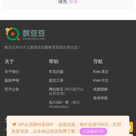
请先
登录
数豆豆专注于儿童英语启蒙教育资源分享交流！
关于
帮助
导航
关于我们
常见问题
Kids 英文
版权声明
提交工单
Kids 中文
官方公告
网站留言
(有问题可以
优惠团购
这里咨询)
有偿求助
加入QQ一群
（验证:
shudoudou）
文本标题
VIP会员限时促销中，超值优惠，每年仅需168元，定期
这里输入代码
更新资源，众多精品资源免费下载！
立刻购买VIP