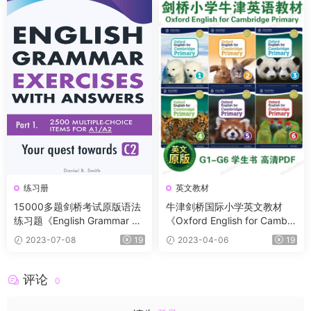
练习册
英文教材
15000多题剑桥考试原版语法
牛津剑桥国际小学英文教材
练习题《English Grammar Ex
《Oxford English for Cambri
ercises with Answers》共5部
dge Primary》1-6 在家也能
2023-07-08
19
2023-04-06
19
分包含答案 每级完美对标剑桥
轻松自学的英语入门教材
等级设计
评论
0