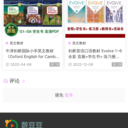
英文教材
英文教材
牛津剑桥国际小学英文教材
剑桥英语口语教材 Evolve 1~6
《Oxford English for Cambri
全套 音频+学生书+ 练习册
dge Primary》1-6 在家也能
+教师书+活动书
2023-04-06
19
2022-12-09
29
轻松自学的英语入门教材
评论
0
请先
登录