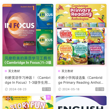
英文教材
英文教材
剑桥英语学习神器！《Cambri
剑桥小学阅读选集《Cambrid
dge In Focus》1-3级学生用
ge Primary Reading Antholo
书+教师用书+音频
gies》6册 A0-B1+ 学生书+音
2024-08-23
19
2024-05-18
19
频
荐