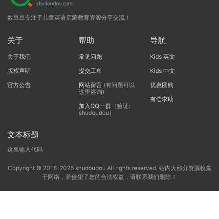
数豆豆专注于儿童英语启蒙教育资源分享交流！
关于
帮助
导航
关于我们
常见问题
Kids 英文
版权声明
提交工单
Kids 中文
官方公告
网站留言
(有问题可以
优惠团购
这里咨询)
有偿求助
加入QQ一群
（验证:
shudoudou）
文本标题
这里输入代码
Copyright © 2018-2026 shudoudou All rights reserved. 站内大部分资源收集
于网络，若侵犯了您的合法权益，请联系我们删除！