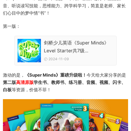
音、听说读写技能，思维能力、跨学科学习，简直是老师、家长
们心目中的梦中情“书”！
第一版：
剑桥少儿英语《Super Minds》
Level Starter共7级
PDF+MP3+MP4
2024-11-09
激动的是，
《Super Minds》重磅升级啦！
今天给大家分享的是
第二版
高清原版
学生书、教师书、练习册、音频、视频、闪卡、
白板
等资源，价值不菲！