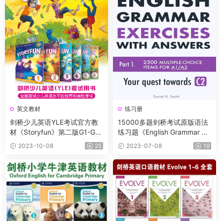
英文教材
练习册
剑桥少儿英语YLE考试官方教
15000多题剑桥考试原版语法
材《Storyfun》第二版G1-G6
练习题《English Grammar Ex
全套资料 学生书+教师书+手
ercises with Answers》共5部
2023-10-08
25
2023-07-08
19
册+音频
分包含答案 每级完美对标剑桥
等级设计